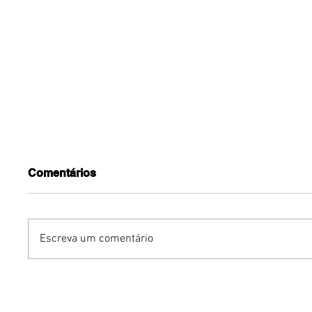
Comentários
Escreva um comentário
Dia dos Pais pode
KINO an
impulsionar delivery e
“FREE K
vendas de restaurantes
com apr