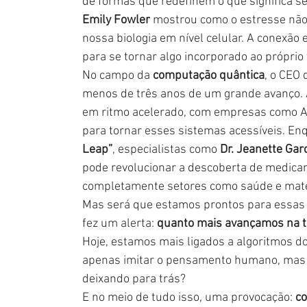
de formas que redefinem o que significa s
Emily Fowler
 mostrou como o estresse não
nossa biologia em nível celular. A conexão 
para se tornar algo incorporado ao própr
No campo da 
computação quântica
, o CEO 
menos de três anos de um grande avanço. A
em ritmo acelerado, com empresas como AW
para tornar esses sistemas acessíveis. Enq
Leap”
, especialistas como 
Dr. Jeanette Gar
pode revolucionar a descoberta de medic
completamente setores como saúde e mate
Mas será que estamos prontos para essas 
fez um alerta: 
quanto mais avançamos na t
Hoje, estamos mais ligados a algoritmos do 
apenas imitar o pensamento humano, mas 
deixando para trás?
E no meio de tudo isso, uma provocação: 
co