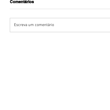
Comentários
Escreva um comentário
Dia dos Pais pode
KINO an
impulsionar delivery e
“FREE K
vendas de restaurantes
com apr
em Brasília
São Paul
Brasília