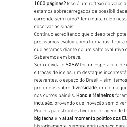
1000 páginas?
 Isso é um reflexo da veloc
estamos sobrecarregados de possibilidade
correndo sem rumo? Tem muito ruído nesse
observar os sinais. 
Continuo acreditando que o deep tech pote
precisamos evoluir como humanos, tirar a e
que estamos diante de um salto evolutivo 
Saberemos em breve. 
Sem dúvida, o 
SXSW
 foi um espetáculo de 
e trocas de ideias, um destaque incontestáv
relevantes, o espaço do Brasil – sim, temo
profundas sobre 
diversidade
, um tema que
nos outros painéis. 
Kond e Malheiros
 foram
inclusão
, provando que inovação sem diver
Poucos palestrantes tiveram coragem de t
big techs
 e o 
atual momento político dos E
historicamente, sempre abriu espaço para