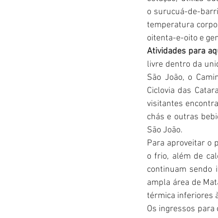
o surucuá-de-barr
temperatura corpo
oitenta-e-oito e ge
Atividades para a
livre dentro da uni
São João, o Camin
Ciclovia das Catar
visitantes encontr
chás e outras beb
São João.
Para aproveitar o 
o frio, além de ca
continuam sendo i
ampla área de Mata
térmica inferiores 
Os ingressos para 