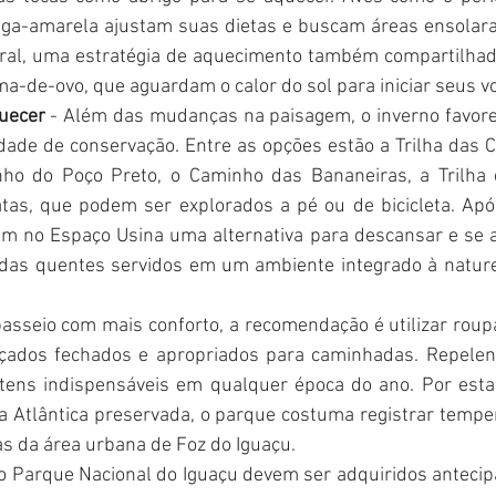
iga-amarela ajustam suas dietas e buscam áreas ensolara
ral, uma estratégia de aquecimento também compartilhada
ma-de-ovo, que aguardam o calor do sol para iniciar seus v
quecer
 - Além das mudanças na paisagem, o inverno favorec
dade de conservação. Entre as opções estão a Trilha das Ca
ho do Poço Preto, o Caminho das Bananeiras, a Trilha d
atas, que podem ser explorados a pé ou de bicicleta. Após
am no Espaço Usina uma alternativa para descansar e se a
idas quentes servidos em um ambiente integrado à naturez
passeio com mais conforto, a recomendação é utilizar rou
lçados fechados e apropriados para caminhadas. Repelent
tens indispensáveis em qualquer época do ano. Por esta
 Atlântica preservada, o parque costuma registrar tempe
às da área urbana de Foz do Iguaçu. 
o Parque Nacional do Iguaçu devem ser adquiridos antecip