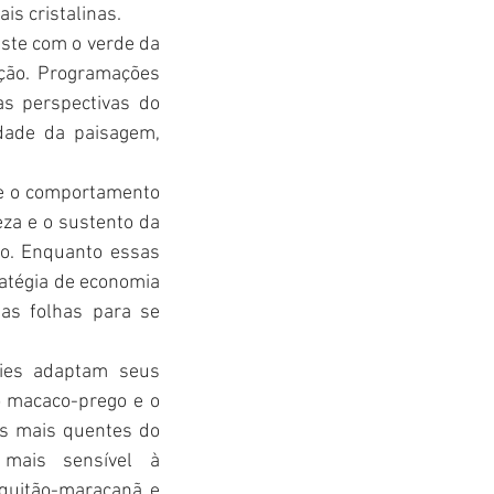
is cristalinas.
ste com o verde da 
ção. Programações 
 perspectivas do 
dade da paisagem, 
 e o comportamento 
za e o sustento da 
no. Enquanto essas 
atégia de economia 
as folhas para se 
ies adaptam seus 
 macaco-prego e o 
s mais quentes do 
 mais sensível à 
quitão-maracanã e 