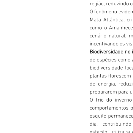
região, reduzindo o
O fenômeno evidenc
Mata Atlântica, c
como o Amanhecer
cenário natural, 
incentivando os vis
Biodiversidade no 
de espécies como a
biodiversidade loc
plantas florescem 
de energia, reduz
prepararem para u
O frio do inverno
comportamentos pa
esquilo permanece
dia, contribuind
estação, utiliza 