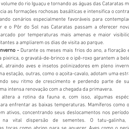
 volume do rio Iguaçu e tornando as águas das Cataratas ma
ia as formações rochosas basálticas e intensifica o contra
riando cenários especialmente favoráveis para contempla
 e o Pôr do Sol nas Cataratas passam a oferecer novas
marcado por temperaturas mais amenas e maior visibili
itantes a ampliarem os dias de visita ao parque.
inverno - 
Durante os meses mais frios do ano, a floração
 pixirica, o gravatá-de-brinco e o ipê-roxo garantem a bele
al, atraindo aves e insetos polinizadores em pleno inver
na estação, outras, como o açoita-cavalo, adotam uma estr
indo seu ritmo de crescimento e perdendo parte de su
ma intensa renovação com a chegada da primavera. 
 altera a rotina da fauna e, com isso,
algumas espéc
ra enfrentar as baixas temperaturas. Mamíferos como o
m ativos, concentrando seus deslocamentos nos período
o na vital dispersão de sementes. O tatu-galinha,
suas tocas como abrigo para se aquecer. Aves como o peri