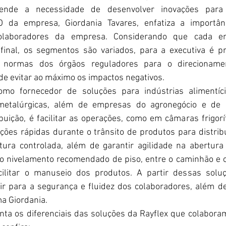
eende a necessidade de desenvolver inovações para 
 da empresa, Giordania Tavares, enfatiza a importânci
olaboradores da empresa. Considerando que cada e
afinal, os segmentos são variados, para a executiva é pr
normas dos órgãos reguladores para o direcionamen
e evitar ao máximo os impactos negativos.
mo fornecedor de soluções para indústrias alimentícia
 metalúrgicas, além de empresas do agronegócio e de 
ibuição, é facilitar as operações, como em câmaras frigorí
ões rápidas durante o trânsito de produtos para distribu
ura controlada, além de garantir agilidade na abertura
o nivelamento recomendado de piso, entre o caminhão e o 
cilitar o manuseio dos produtos. A partir dessas solu
r para a segurança e fluidez dos colaboradores, além de
ma Giordania.
nta os diferenciais das soluções da Rayflex que colabora