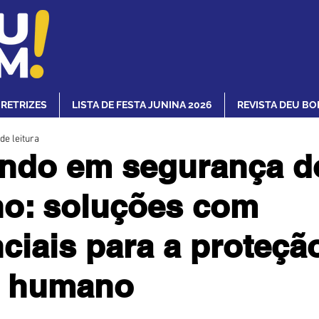
IRETRIZES
LISTA DE FESTA JUNINA 2026
REVISTA DEU BO
de leitura
indo em segurança d
ho: soluções com
nciais para a proteçã
l humano