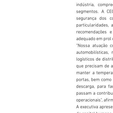
indústria, compr
segmentos. A CEO
segurança dos c
particularidades, 
recomendações e 
adequado em prol d
“Nossa atuação co
automobilísticas,
logísticos de distr
que precisam de aç
manter a temperat
portas, bem como 
descarga, para fa
passam a contribui
operacionais", afir
A executiva aprese