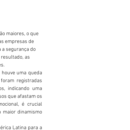
ão maiores, o que 
das empresas de 
a a segurança do 
resultado, as 
s. 
, houve uma queda 
oram registradas 
s, indicando uma 
sos que afastam os 
ional, é crucial 
m maior dinamismo 
érica Latina para a 