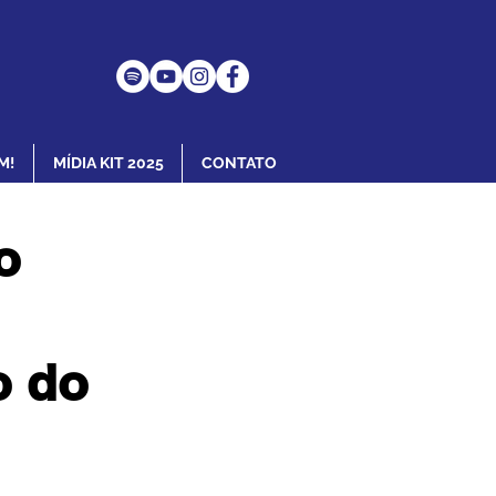
M!
MÍDIA KIT 2025
CONTATO
o
o do