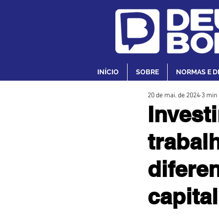
INÍCIO
SOBRE
NORMAS E D
20 de mai. de 2024
3 min 
Invest
trabal
difere
capita