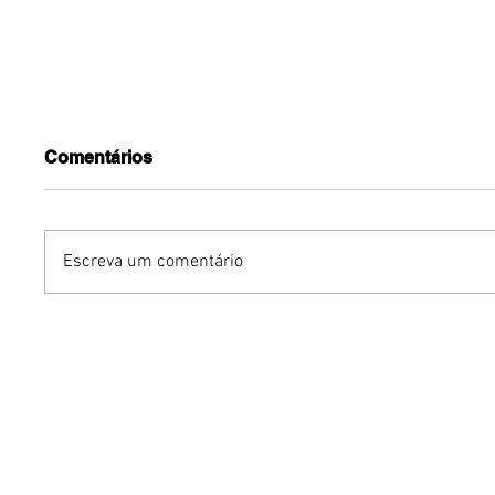
Comentários
Escreva um comentário
Em noite histórica no
Tulipa B
Doce Maravilha 2026,
do Brasil
Paulinho da Viola se
Pure Go
reencontra com Maria
chope
Bethânia no palco e
emociona o público