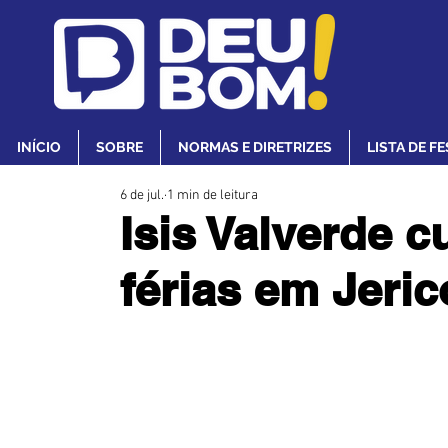
INÍCIO
SOBRE
NORMAS E DIRETRIZES
LISTA DE F
6 de jul.
1 min de leitura
Isis Valverde c
férias em Jeri