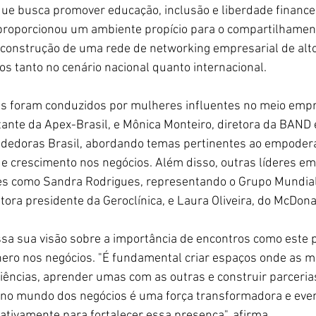
que busca promover educação, inclusão e liberdade finance
roporcionou um ambiente propício para o compartilhamen
construção de uma rede de networking empresarial de alto 
s tanto no cenário nacional quanto internacional. 
as foram conduzidos por mulheres influentes no meio empr
ante da Apex-Brasil, e Mônica Monteiro, diretora da BAND 
edoras Brasil, abordando temas pertinentes ao empodera
e crescimento nos negócios. Além disso, outras líderes em
es como Sandra Rodrigues, representando o Grupo Mundial 
tora presidente da Geroclínica, e Laura Oliveira, do McDona
ssa sua visão sobre a importância de encontros como este 
ero nos negócios. "É fundamental criar espaços onde as 
iências, aprender umas com as outras e construir parcerias
 no mundo dos negócios é uma força transformadora e eve
ativamente para fortalecer essa presença", afirma.