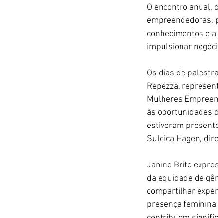
O encontro anual, 
empreendedoras, p
conhecimentos e a 
impulsionar negócio
Os dias de palestr
Repezza, represent
Mulheres Empreend
às oportunidades d
estiveram present
Suleica Hagen, dire
Janine Brito expre
da equidade de gên
compartilhar exper
presença feminina
contribuem signific