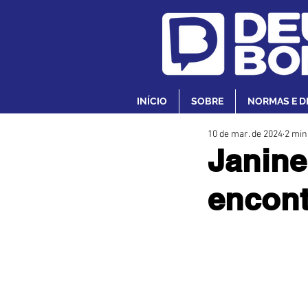
INÍCIO
SOBRE
NORMAS E D
10 de mar. de 2024
2 min
Janine
encont