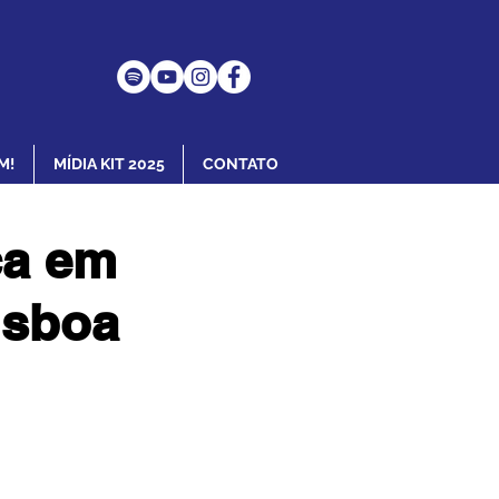
M!
MÍDIA KIT 2025
CONTATO
ça em
isboa