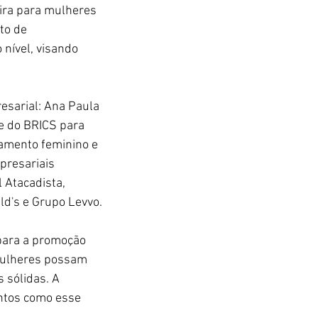
ira para mulheres 
to de 
nível, visando 
esarial: Ana Paula 
e do BRICS para 
mento feminino e 
presariais 
Atacadista, 
ld's e Grupo Levvo.
para a promoção 
mulheres possam 
 sólidas. A 
ntos como esse 