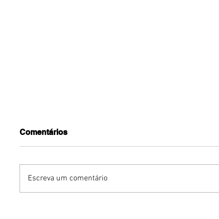
Comentários
Escreva um comentário
Avon reinventa portfólio
Grupo Ch
de body splashes Aqua
na Euro