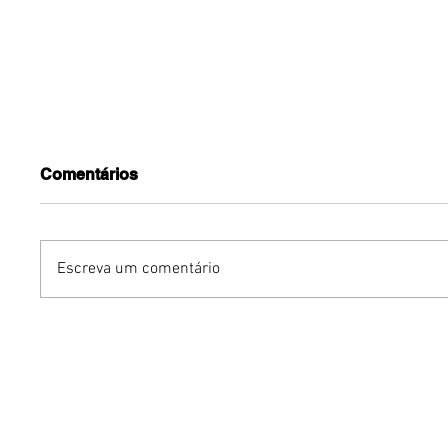
Comentários
Escreva um comentário
Gurumê ParkShopping
Mari We
lança pratos inéditos e
Experie
ofertas exclusivas para as
sustentá
comemorações do Dia dos
de um g
Pais
intelige