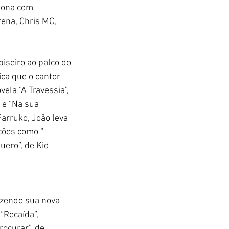
iona com 
ena, Chris MC, 
piseiro ao palco do 
ica que o cantor 
ela “A Travessia”, 
 e “Na sua 
Farruko, João leva 
ções como “ 
uero”, de Kid 
azendo sua nova 
Recaída”, 
ocurar”, de 