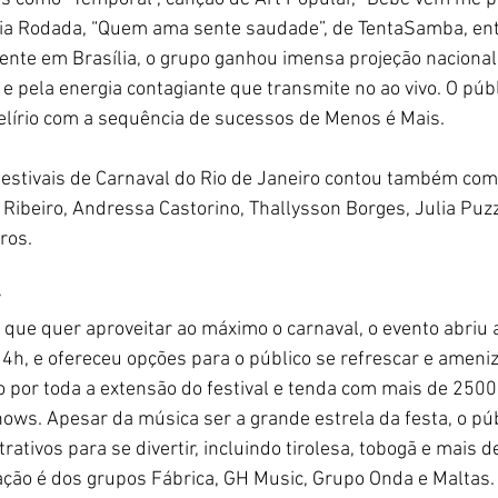
ia Rodada, “Quem ama sente saudade”, de TentaSamba, entr
ente em 
Brasília, o grupo ganhou imensa projeção nacional
e pela energia contagiante que transmite no ao vivo. O públ
delírio com a sequência de sucessos de Menos é Mais.
festivais de Carnaval do Rio de Janeiro contou também com
e Ribeiro, Andressa Castorino, Thallysson Borges, Julia Puzz
ros.
 que quer aproveitar ao máximo o carnaval, o evento abriu 
4h, e ofereceu opções para o público se refrescar e ameniz
o por toda a extensão do festival e tenda com mais de 250
hows. Apesar da música ser a grande estrela da festa, o p
rativos para se divertir, incluindo tirolesa, tobogã e mais d
zação é dos grupos Fábrica, GH Music, Grupo Onda e Maltas.