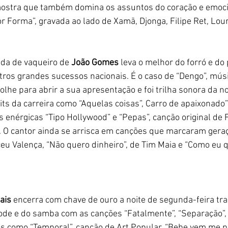
 mostra que também domina os assuntos do coração e emoc
r Forma”, gravada ao lado de Xamã, Djonga, Filipe Ret, Lour
da de vaqueiro de 
João Gomes
 leva o melhor do forró e do 
utros grandes sucessos nacionais. É o caso de “Dengo”, mús
e para abrir a sua apresentação e foi trilha sonora da nov
ts da carreira como “Aquelas coisas”, Carro de apaixonado”
as enérgicas “Tipo Hollywood” e “Pepas”, canção original de 
a. O cantor ainda se arrisca em canções que marcaram gera
eu Valença, “Não quero dinheiro”, de Tim Maia e “Como eu q
ais
 encerra com chave de ouro a noite de segunda-feira tr
e e do samba com as canções “Fatalmente”, “Separação”, “
os como “Temporal”, canção de Art Popular, “Bebe vem me pr