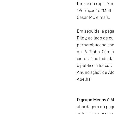
funk e do rap, L7
“Perdição” e “Melho
Cesar MC e mais.
Em seguida, a pega
Rildy, ao lado de o
pernambucano escolh
da TV Globo. Com hi
cintura”, ao lado d
o público à loucur
Anunciação”, de Alc
Abelha.
O grupo Menos é M
abordagem do pagod
autorais, e sucess