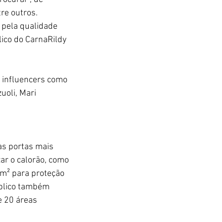
e outros. 
 pela qualidade 
ico do CarnaRildy 
 influencers como 
uoli, Mari 
as portas mais 
ar o calorão, como 
0m² para proteção 
úblico também 
e 20 áreas 