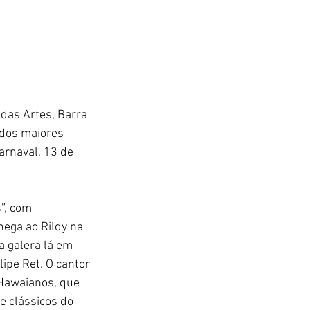
 das Artes, Barra 
dos maiores 
arnaval, 13 de 
”, com 
hega ao Rildy na 
a galera lá em 
lipe Ret. O cantor 
 Hawaianos, que 
e clássicos do 