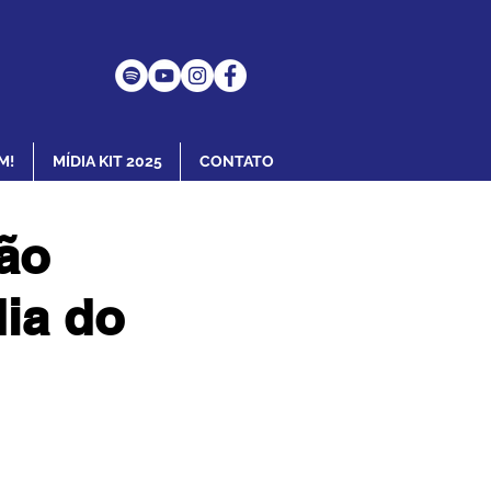
M!
MÍDIA KIT 2025
CONTATO
ão
ia do