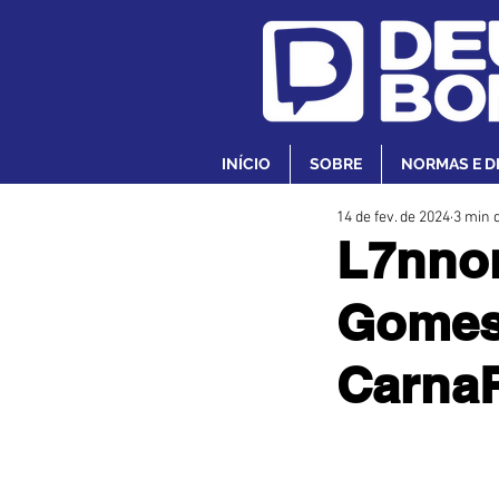
INÍCIO
SOBRE
NORMAS E D
14 de fev. de 2024
3 min d
L7nnon
Gomes 
CarnaR