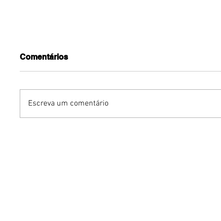
Comentários
Escreva um comentário
Marcas expoentes,
Avon rei
nacionais e
de body
internacionais,
Vibe
desembarcam em 18 de
novembro, na 10ª
Expansão do
ParkShopping