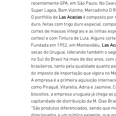
recentemente GPA, em São Paulo. No Ceará,
Super Lagoa, Bom Vizinho, Mercadinho O Ra
O portfólio de 
Las Acacias
 é composto por 
duro, feitas com trigo duro especial, compo
cortes de massas integrais e as linhas espe
cortes) e com Tintura de Lula. Alguns corte
Fundada em 1952, em Montevidéu, 
Las Ac
secas do Uruguai, liderando também o seg
no Sul do Brasil há mais de dez anos, com
brasileiros, tanto pela qualidade quanto pe
do imposto de importação que vigora no Me
A empresa é a primeira aquisição internaci
como Piraquê, Vitarella, Adria e Jasmine. 
biscoitos, a empresa uruguaia já chega ao 
capilaridade de distribuição da M. Dias Bra
“São produtos diferenciados, sendo que mu
direcionados a um público exigente, que 