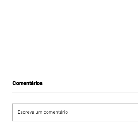
Comentários
Escreva um comentário
Dia dos Pais pode
KINO an
impulsionar delivery e
“FREE K