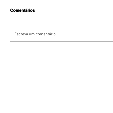
Comentários
Escreva um comentário
Contagem regressiva:
Jaquelli
Gustavo Tubarão e Jade
ruivíssi
Sales se casam em
transfo
Tiradentes nesta terça-
horas e 
feira (28)
na carre