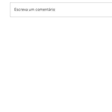
Escreva um comentário
Autor do livro "A Treva:
Vencedor
crônica dos anos da
livro on
peste" Tullius, o Caetano
silêncio
promove sessão de
doméstic
autógrafos em 15 de
e saúde
agosto na Oto Livraria
(302 Norte)