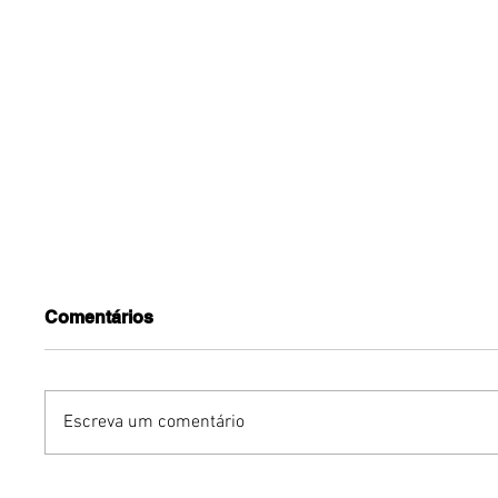
Comentários
Escreva um comentário
Autor do livro "A Treva:
Vencedor