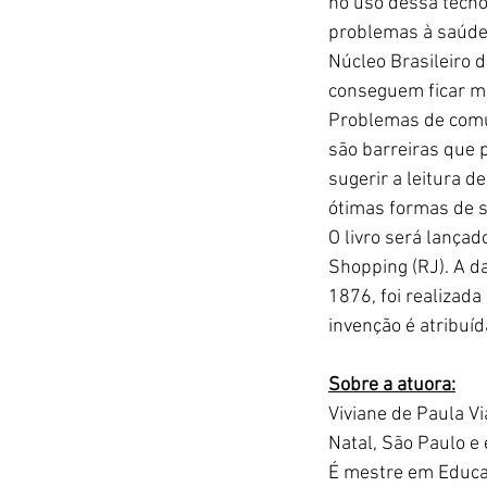
no uso dessa tecnol
problemas à saúde 
Núcleo Brasileiro 
conseguem ficar ma
Problemas de comun
são barreiras que 
sugerir a leitura 
ótimas formas de s
O livro será lançad
Shopping (RJ). A d
1876, foi realizad
invenção é atribuíd
Sobre a atuora:
Viviane de Paula Vi
Natal, São Paulo e
É mestre em Educaç