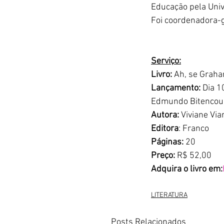
Educação pela Unive
Foi coordenadora-ge
Serviço:
Livro:
 Ah, se Graha
Lançamento:
 Dia 1
Edmundo Bitencourt
Autora: 
Viviane Via
Editora
: Franco
Páginas:
 20
Preço: 
R$ 52,00
Adquira o livro em:
LITERATURA
Posts Relacionados