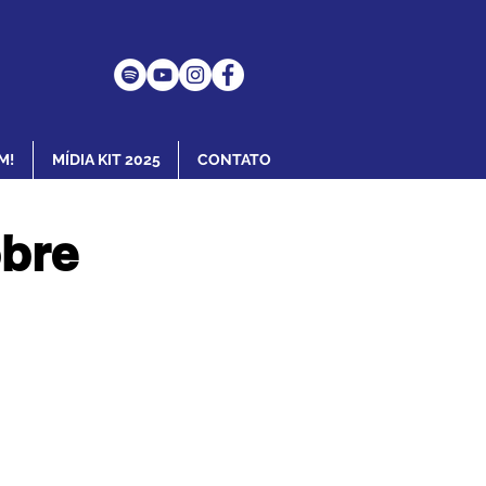
M!
MÍDIA KIT 2025
CONTATO
obre