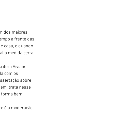
Um dos maiores 
tempo à frente das 
de casa, e quando 
al a medida certa 
critora Viviane 
da com os 
ssertação sobre 
em, trata nesse 
e forma bem 
ute é a moderação 