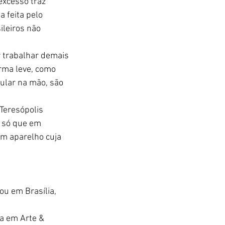
excesso traz 
 feita pelo 
leiros não 
r trabalhar demais 
rma leve, como 
ular na mão, são 
 Teresópolis 
, só que em 
um aparelho cuja 
ou em Brasília, 
a em Arte & 