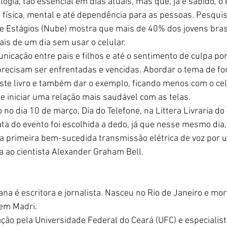
ogia, tão essencial em dias atuais, mas que, já é sabido, o 
física, mental e até dependência para as pessoas. Pesquisa
de Estágios (Nube) mostra que mais de 40% dos jovens brasi
is de um dia sem usar o celular.
icação entre pais e filhos e até o sentimento de culpa po
precisam ser enfrentadas e vencidas. Abordar o tema de fo
deste livro e também dar o exemplo, ficando menos com o cel
e iniciar uma relação mais saudável com as telas.
o no dia 10 de março, Dia do Telefone, na Littera Livraria do
ata do evento foi escolhida a dedo, já que nesse mesmo dia
a a primeira bem-sucedida transmissão elétrica de voz por 
a ao cientista Alexander Graham Bell.
ana é escritora e jornalista. Nasceu no Rio de Janeiro e mor
 em Madri.
ão pela Universidade Federal do Ceará (UFC) e especialist