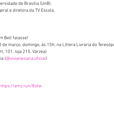
rsidade de Brasília (UnB). 
ral e diretora da TV Escola.
m Bell falasse!
0 de março, domingo, às 15h, na Littera Livraria do Teresóp
, 101, loja 215, Várzea)
na (
@vivianeviana.oficial
)
https://amz.run/8otw