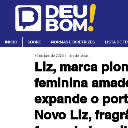
INÍCIO
SOBRE
NORMAS E DIRETRIZES
LISTA DE F
24 de jun. de 2025
3 min de leitura
Liz, marca pio
feminina amade
expande o port
Novo Liz, frag