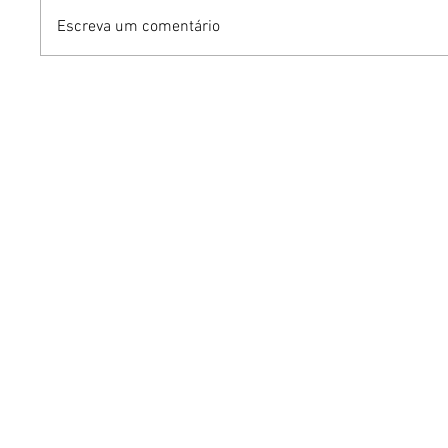
Escreva um comentário
YOUNITE grava versão
Podcast
própria de "Acorda
de cresc
Pedrinho" em single
Brasíli
exclusivo para o Brasil
profissi
mercad