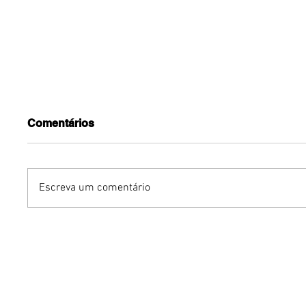
Comentários
Escreva um comentário
Humor sem censura:
Gurumê 
"Proibidão" reúne três
lança pr
comediantes em noite de
ofertas 
stand-up para maiores de
comemor
18 anos em Brasília
Pais