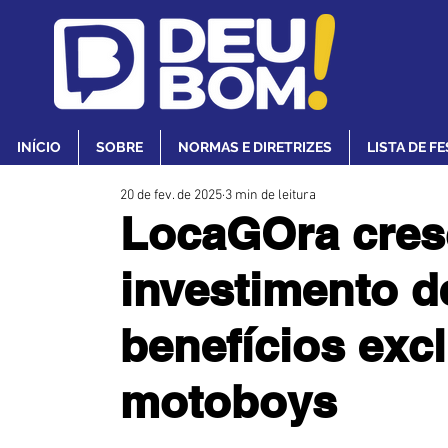
INÍCIO
SOBRE
NORMAS E DIRETRIZES
LISTA DE F
20 de fev. de 2025
3 min de leitura
LocaGOra cres
investimento d
benefícios exc
motoboys