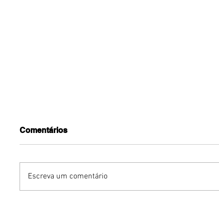
Comentários
Escreva um comentário
Humor sem censura:
Gurumê 
"Proibidão" reúne três
lança pr