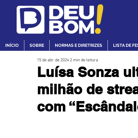
INÍCIO
SOBRE
NORMAS E DIRETRIZES
LISTA DE F
15 de abr. de 2024
2 min de leitura
Luísa Sonza ul
milhão de stre
com “Escândal