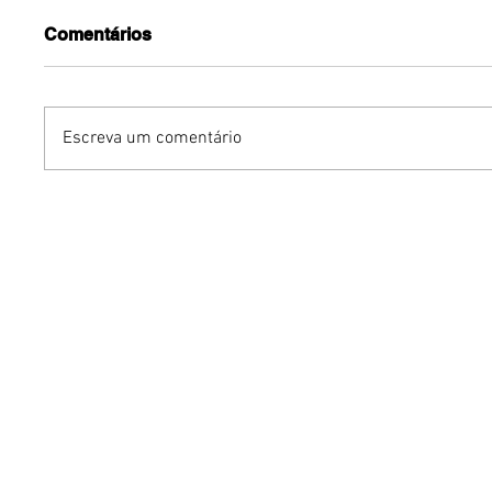
Comentários
Escreva um comentário
Michel Teló apresenta
Avon rei
novo show em Brasília
de body
Vibe