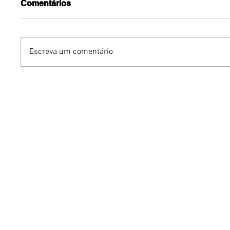
Comentários
Escreva um comentário
Benzaelas: Benzadeus
Dia Inte
reúne grandes vozes
Cerveja:
femininas em novo
vinho s
audiovisual