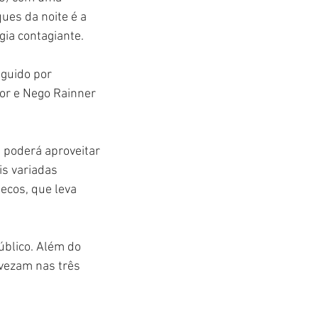
ues da noite é a 
gia contagiante.
eguido por 
or e Nego Rainner 
 poderá aproveitar 
is variadas 
ecos, que leva 
úblico. Além do 
evezam nas três 