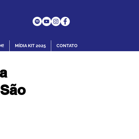
M!
MÍDIA KIT 2025
CONTATO
na
 São