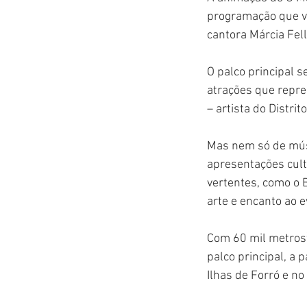
programação que vai
cantora Márcia Fell
O palco principal s
atrações que repre
– artista do Distrit
Mas nem só de músi
apresentações cultu
vertentes, como o B
arte e encanto ao e
Com 60 mil metros² 
palco principal, a 
Ilhas de Forró e n