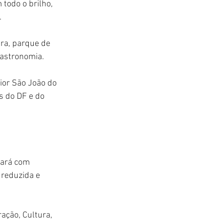
odo o brilho, 
.
ira, parque de 
gastronomia.
ior São João do 
s do DF e do 
ará com 
 reduzida e 
ração, Cultura, 