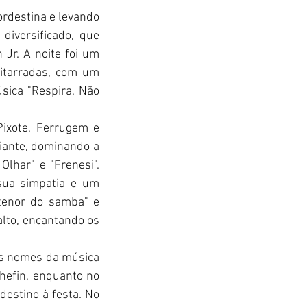
rdestina e levando 
iversificado, que 
Jr. A noite foi um 
uitarradas, com um 
ica "Respira, Não 
ixote, Ferrugem e 
iante, dominando a 
lhar" e "Frenesi". 
sua simpatia e um 
tenor do samba" e 
lto, encantando os 
s nomes da música 
hefin, enquanto no 
estino à festa. No 