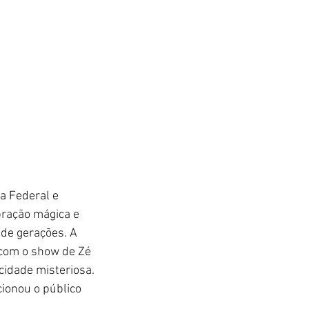
a Federal e 
bração mágica e 
 de gerações. A 
com o show de Zé 
cidade misteriosa. 
ionou o público 