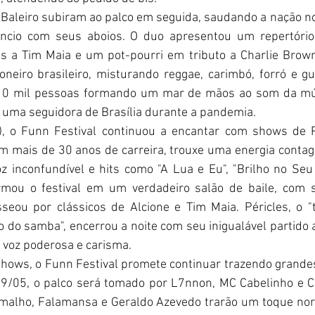
 Baleiro subiram ao palco em seguida, saudando a nação no
êncio com seus aboios. O duo apresentou um repertório d
 a Tim Maia e um pot-pourri em tributo a Charlie Brown 
oneiro brasileiro, misturando reggae, carimbó, forró e g
10 mil pessoas formando um mar de mãos ao som da mús
or uma seguidora de Brasília durante a pandemia.
, o Funn Festival continuou a encantar com shows de P
com mais de 30 anos de carreira, trouxe uma energia contag
z inconfundível e hits como "A Lua e Eu", "Brilho no Seu O
mou o festival em um verdadeiro salão de baile, com 
sseou por clássicos de Alcione e Tim Maia. Péricles, o "
o do samba", encerrou a noite com seu inigualável partido a
 voz poderosa e carisma.
shows, o Funn Festival promete continuar trazendo grande
 29/05, o palco será tomado por L7nnon, MC Cabelinho e C
malho, Falamansa e Geraldo Azevedo trarão um toque nord