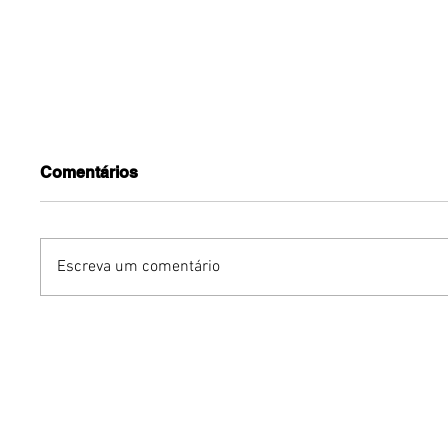
Comentários
Escreva um comentário
Podcasts vivem nova fase
Marcas 
de crescimento no Brasil e
nacionai
Brasília acompanha
internac
profissionalização do
desemba
mercado
novembr
Expansã
ParkSho