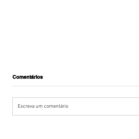
Comentários
Escreva um comentário
Humor sem censura:
Gurumê 
"Proibidão" reúne três
lança pr
comediantes em noite de
ofertas 