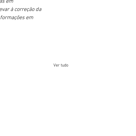
as em 
var à correção da 
informações em 
Ver tudo