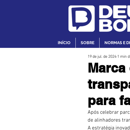
INÍCIO
SOBRE
NORMAS E D
19 de jul. de 2024
1 min d
Marca 
transp
para f
Após celebrar parc
de alinhadores tran
A estratégia inovad