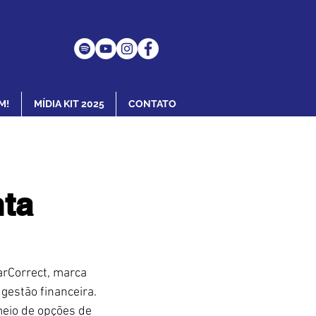
M!
MÍDIA KIT 2025
CONTATO
nta
rCorrect, marca 
gestão financeira. 
meio de opções de 