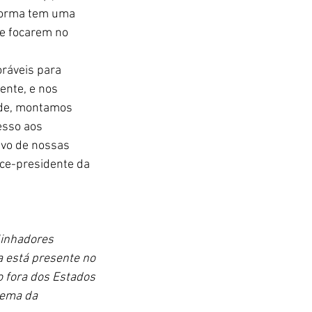
aforma tem uma 
 e focarem no 
ráveis para 
ente, e nos 
ade, montamos 
esso aos 
ivo de nossas 
ice-presidente da 
linhadores 
 está presente no 
o fora dos Estados 
tema da 