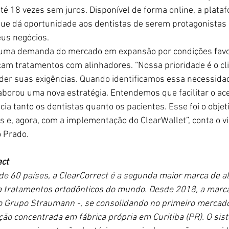
é 18 vezes sem juros. Disponível de forma online, a plat
a que dá oportunidade aos dentistas de serem protagonistas
us negócios.
e uma demanda do mercado em expansão por condições favo
am tratamentos com alinhadores. “Nossa prioridade é o cli
der suas exigências. Quando identificamos essa necessid
borou uma nova estratégia. Entendemos que facilitar o ac
ia tanto os dentistas quanto os pacientes. Esse foi o objet
s e, agora, com a implementação do ClearWallet”, conta o v
 Prado. 
ect
e 60 países, a ClearCorrect é a segunda maior marca de a
 tratamentos ortodônticos do mundo. Desde 2018, a marca
elo Grupo Straumann -, se consolidando no primeiro mercad
ão concentrada em fábrica própria em Curitiba (PR). O sis