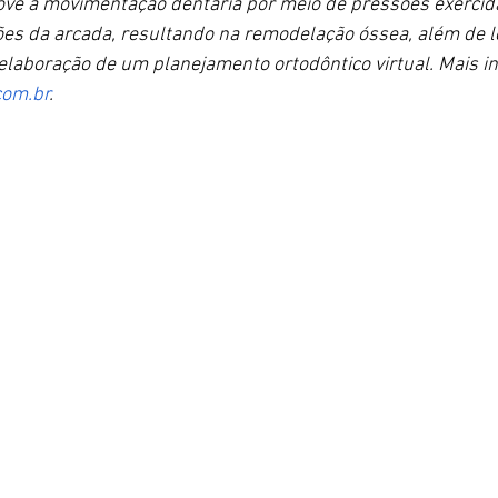
ove a movimentação dentária por meio de pressões exercid
es da arcada, resultando na remodelação óssea, além de le
laboração de um planejamento ortodôntico virtual. Mais 
com.br
.