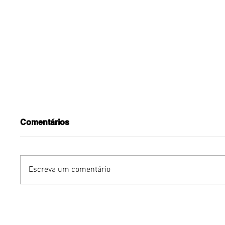
Comentários
Escreva um comentário
Benzaelas: Benzadeus
Dia Inte
reúne grandes vozes
Cerveja:
femininas em novo
vinho s