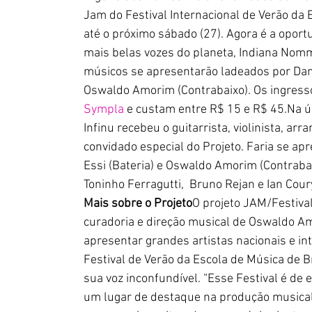
Jam do Festival Internacional de Verão da E
até o próximo sábado (27). Agora é a oport
mais belas vozes do planeta, Indiana Nom
músicos se apresentarão ladeados por Danie
Oswaldo Amorim (Contrabaixo). Os ingress
Sympla
 e custam entre R$ 15 e R$ 
45.Na
 ú
Infinu recebeu o guitarrista, violinista, ar
convidado especial do Projeto. Faria se ap
Essi (Bateria) e Oswaldo Amorim (Contrab
Toninho Ferragutti,  Bruno Rejan e Ian Coury
Mais sobre o Projeto
O projeto JAM/Festival
curadoria e direção musical de Oswaldo Am
apresentar grandes artistas nacionais e in
Festival de Verão da Escola de Música de B
sua voz inconfundível. “Esse Festival é de 
um lugar de destaque na produção musical 