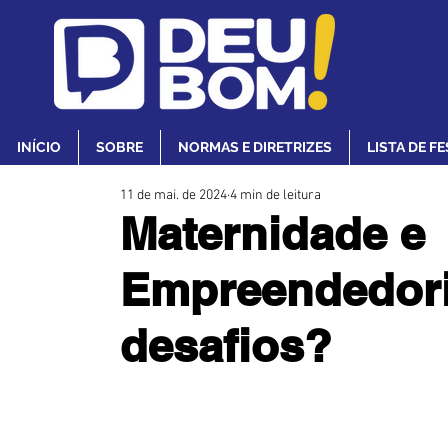
INÍCIO
SOBRE
NORMAS E DIRETRIZES
LISTA DE F
11 de mai. de 2024
4 min de leitura
Maternidade e
Empreendedori
desafios?