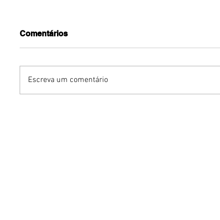
Comentários
Escreva um comentário
Podcasts vivem nova fase
Marcas 
de crescimento no Brasil e
nacionai
Brasília acompanha
internac
profissionalização do
desemba
mercado
novembr
Expansã
ParkSho