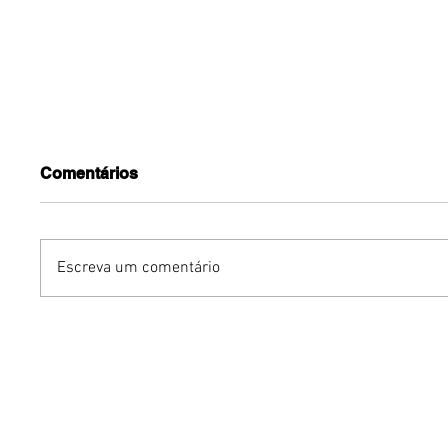
Comentários
Escreva um comentário
Dia dos Pais pode
KINO an
impulsionar delivery e
“FREE K
vendas de restaurantes
com apr
em Brasília
São Paul
Brasília