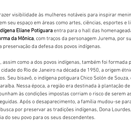
razer visibilidade às mulheres notáveis para inspirar menin
m seu espaço em áreas como artes, ciências, esportes e lit
ndígena Eliane Potiguara
 entra para o hall das homenageada
urma da Mônica
, com traços da personagem Jurema, por su
la preservação da defesa dos povos indígenas.
ne, assim como a dos povos indígenas, também foi formada p
a cidade do Rio de Janeiro na década de 1950, a origem étni
os. Seu bisavô, o indígena potiguara Chico Solón de Souza,
araíba. Nessa época, a região era destinada à plantação de
punham às condições impostas corriam o risco de serem a
seguidas. Após o desaparecimento, a família mudou-se para
a busca por preservar as tradições indígenas, Dona Lourdes
ória do seu povo para os seus descendentes.