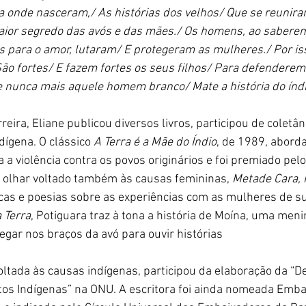
a onde nasceram,/ As histórias dos velhos/ Que se reunir
aior segredo das avós e das mães./ Os homens, ao saberem
s para o amor, lutaram/ E protegeram as mulheres./ Por is
ão fortes/ E fazem fortes os seus filhos/ Para defenderem
 nunca mais aquele homem branco/ Mate a história do índio
reira, Eliane publicou diversos livros, participou de coletân
dígena. O clássico 
A Terra é a Mãe do Índio
, de 1989, aborda
 a violência contra os povos originários e foi premiado pel
 olhar voltado também às causas femininas, 
Metade Cara,
icas e poesias sobre as experiências com as mulheres de su
 Terra
, Potiguara traz à tona a história de Moína, uma meni
egar nos braços da avó para ouvir histórias
ltada às causas indígenas, participou da elaboração da “D
itos Indígenas” na ONU. A escritora foi ainda nomeada Emba