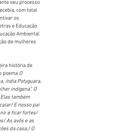
rante seu processo 
ecebia, com total 
ntivar os 
etras e Educação 
ducação Ambiental 
ação de mulheres 
ira história de 
 o poema 
O 
a, índia Potyguara, 
her indígena”. O 
/ Elas também 
alar/ E nosso pai 
r e ficar fortes/ 
s/ As avós e as 
ões da casa,/ O 