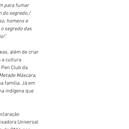
am para fumar 
 do segredo,/ 
so, homens e 
 o segredo das 
!”.
eas, além de criar 
 a cultura 
o Pen Club da 
 Metade Máscara
, 
a família. Já em 
na indígena que 
eclaração 
ixadora Universal 