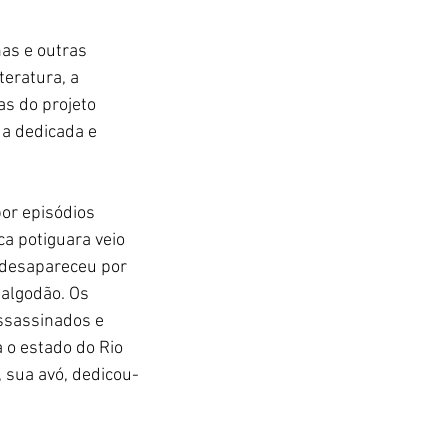
as e outras 
eratura, a 
s do projeto 
a dedicada e 
or episódios 
ca potiguara veio 
 desapareceu por 
 algodão. Os 
ssassinados e 
 o estado do Rio 
, sua avó, dedicou-