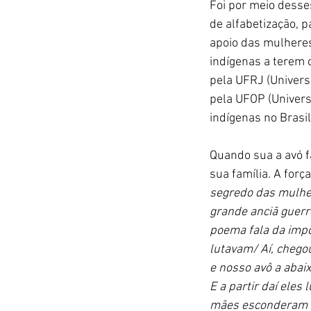
Foi por meio desse
de alfabetização, p
apoio das mulheres 
indígenas a terem 
pela UFRJ (Univers
pela UFOP (Univers
indígenas no Brasi
Quando sua a avó fa
sua família. A forç
segredo das mulh
grande anciã guerr
poema fala da impo
lutavam/ Aí, chego
e nosso avô a abai
E a partir daí eles
mães esconderam na