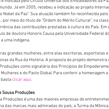
e indicada pelo Círculo Universal dos Embaixadores da Paz
mundo. Já em 2005, recebeu a indicação ao projeto Internac
 Nobel da Paz”. Sua atuação também foi reconhecida pelo
, por meio do título de “Ordem do Mérito Cultural”, na classe
rência das contribuições prestadas à cultura do País. Em
ulo de doutora Honoris Causa pela Universidade Federal do 
 a uma indígena.
ras grandes mulheres, entre elas escritoras, esportistas e 
Donas da Rua da História. A proposta do projeto demonstra
 Produções como signatária dos Princípios de Empoderame
Mulheres e do Pacto Global. Para conferir a homenagem a e
 basta 
clicar aqui
.
de Sousa Produções
a Produções é uma das maiores empresas de entreteniment
a das marcas mais admiradas do país, a Turma da Mônica.