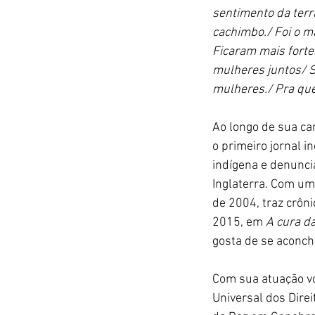
sentimento da terr
cachimbo./ Foi o m
Ficaram mais forte
mulheres juntos/ S
mulheres./ Pra que
Ao longo de sua car
o primeiro jornal in
indígena e denuncia
Inglaterra. Com um
de 2004, traz crôn
2015, em 
A cura da
gosta de se aconch
Com sua atuação vo
Universal dos Dire