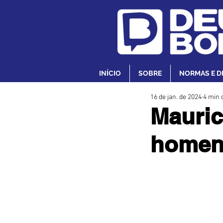
INÍCIO
SOBRE
NORMAS E D
16 de jan. de 2024
4 min d
Mauric
homena