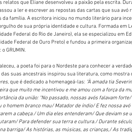
s relatos que Eliane desenvolveu a paixão pela escrita. Du
assou a ler e escrever as repostas das cartas que sua avó r
da família. A escritora iniciou no mundo literário para ince
orgulho de sua própria identidade e cultura. Formada em L
idade Federal do Rio de Janeiro), ela se especializou em E
idade Federal de Ouro Preto) e fundou a primeira organiz
l: o GRUMIN.
leceu, a poeta foi para o Nordeste para conhecer a verdade
a das suas ancestrais inspirou sua literatura, como mostra
eres
, que é dedicado a homenageá-las: 
“À amada tia Severin
eira que muito me incentivou e me amou com a força da mul
rtância da união: “No passado, nossas avós falavam forte
u o homem branco mau/ Matador de índio/ E fez nossa avó c
xarem a cabeça./ Um dia eles entenderam/ Que deviam se uni
 lutaram/ Para defender sua terra e cultura./ Durante século
 barriga/ As histórias, as músicas, as crianças,/ As tradiç