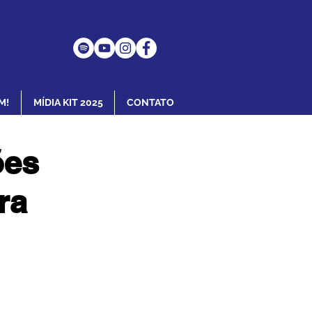
M!
MÍDIA KIT 2025
CONTATO
ões
ra