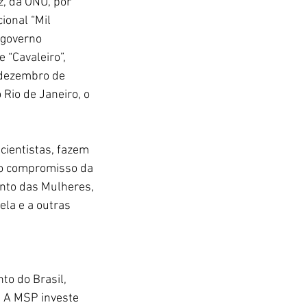
, da ONU, por 
ional “Mil 
 governo 
 “Cavaleiro”, 
 dezembro de 
Rio de Janeiro, o 
cientistas, fazem 
 o compromisso da 
nto das Mulheres, 
la e a outras 
o do Brasil, 
 A MSP investe 