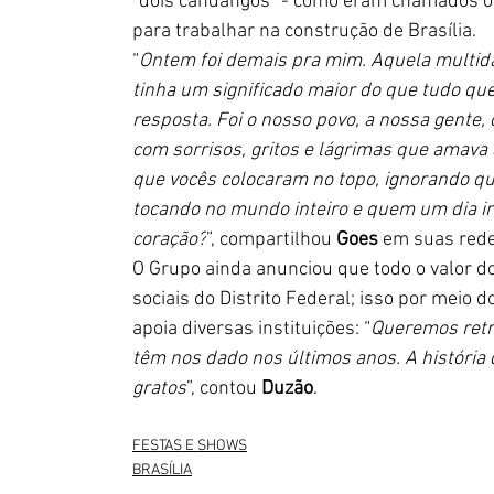
“dois candangos” - como eram chamados os
para trabalhar na construção de Brasília.
“
Ontem foi demais pra mim. Aquela multidão
tinha um significado maior do que tudo qu
resposta. Foi o nosso povo, a nossa gente,
com sorrisos, gritos e lágrimas que amava
que vocês colocaram no topo, ignorando qu
tocando no mundo inteiro e quem um dia irá
coração?
”, compartilhou 
Goes
 em suas rede
O Grupo ainda anunciou que todo o valor do
sociais do Distrito Federal; isso por meio 
apoia diversas instituições: “
Queremos retri
têm nos dado nos últimos anos. A históri
gratos
”, contou 
Duzão
. 
FESTAS E SHOWS
BRASÍLIA