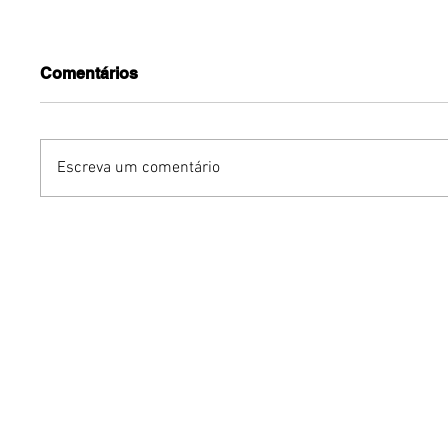
Comentários
Escreva um comentário
YOUNITE grava versão
Podcast
própria de "Acorda
de cresc
Pedrinho" em single
Brasíli
exclusivo para o Brasil
profissi
mercad