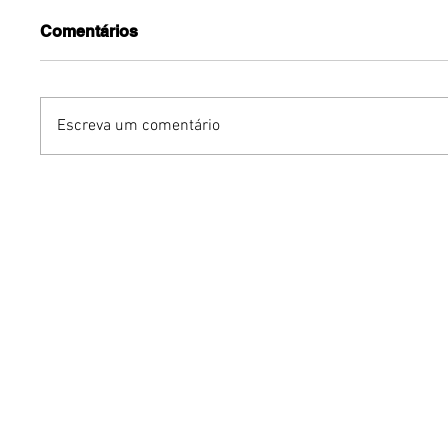
Comentários
Escreva um comentário
Mari Weickert no PKS
Iguatemi
Experience: moda
venda ge
sustentável e os segredos
para a 3
de um guarda-roupa
Open Ai
inteligente