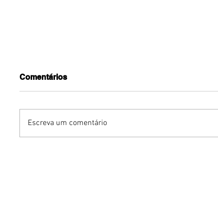
Comentários
Escreva um comentário
Turnê do Prêmio BTG
Dia dos 
Pactual da Música
Gastron
Brasileira chega a Brasília
Venânci
com homenagem a
opções 
Cazuza
família