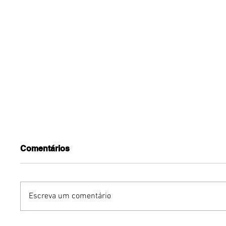
Comentários
Escreva um comentário
Gurumê ParkShopping
Ocean l