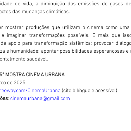
dade de vida, a diminuição das emissões de gases de 
actos das mudanças climáticas.
r mostrar produções que utilizam o cinema como uma le
e imaginar transformações possíveis. E mais que isso:
 de apoio para transformação sistêmica; provocar diálogo
eza e humanidade; apontar possibilidades esperançosas e 
ientalmente saudável.
 5ª MOSTRA CINEMA URBANA
rço de 2025
mfreeway.com/CinemaUrbana
 (site bilíngue e acessível)
ções
: 
cinemaurbana@gmail.com