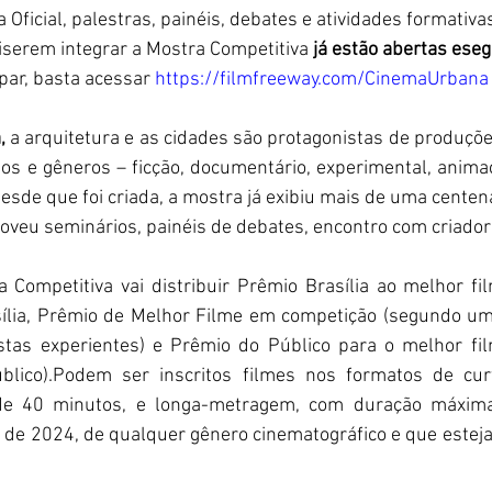
 Oficial, palestras, painéis, debates e atividades formativas
iserem integrar a Mostra Competitiva 
já estão abertas eseg
ipar, basta acessar 
https://filmfreeway.com/CinemaUrbana
, 
a arquitetura e as cidades são protagonistas de produçõe
os e gêneros – ficção, documentário, experimental, animaç
sde que foi criada, a mostra já exibiu mais de uma centena
oveu seminários, painéis de debates, encontro com criador
 Competitiva vai distribuir Prêmio Brasília ao melhor fi
ília, Prêmio de Melhor Filme em competição (segundo um 
astas experientes) e Prêmio do Público para o melhor fi
úblico).Podem ser inscritos filmes nos formatos de cu
e 40 minutos, e longa-metragem, com duração máxima
r de 2024, de qualquer gênero cinematográfico e que estej