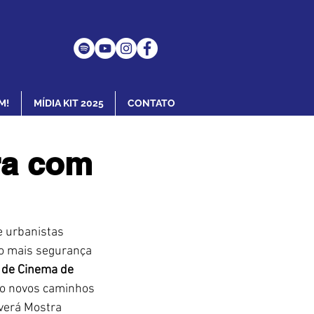
M!
MÍDIA KIT 2025
CONTATO
ra com
 urbanistas 
do mais segurança 
 de Cinema de 
do novos caminhos 
verá Mostra 