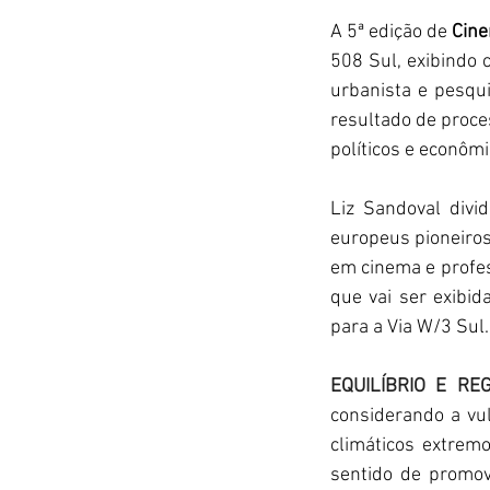
A 5ª edição de 
Cin
508 Sul, exibindo c
urbanista e pesqu
resultado de proce
políticos e econômi
Liz Sandoval divi
europeus pioneiros
em cinema e profes
que vai ser exibid
para a Via W/3 Sul.
EQUILÍBRIO E R
considerando a vu
climáticos extrem
sentido de promov