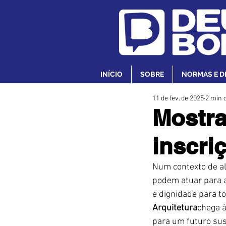
INÍCIO
SOBRE
NORMAS E D
11 de fev. de 2025
2 min d
Mostra
inscri
Num contexto de al
podem atuar para a
e dignidade para t
Arquitetura
chega à
para um futuro sus