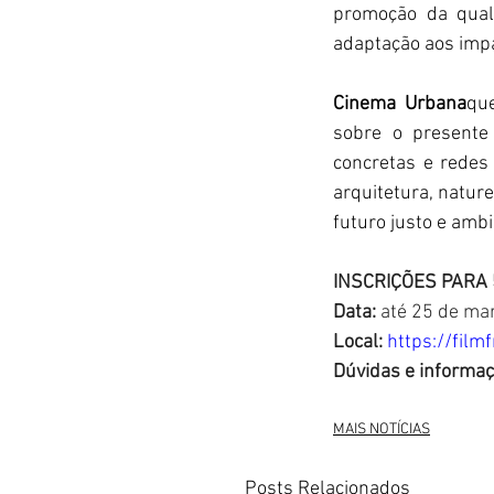
promoção da quali
adaptação aos imp
Cinema Urbana
que
sobre o presente 
concretas e redes
arquitetura, natur
futuro justo e amb
INSCRIÇÕES PARA
Data: 
até 25 de ma
Local: 
https://fil
Dúvidas e informa
MAIS NOTÍCIAS
Posts Relacionados