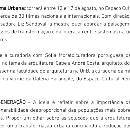
ema Urbana
ocorrerá entre 13 e 17 de agosto, no Espaço Cul
erca de 30 filmes nacionais e internacionais. Com direção 
isadora Liz Sandoval, a mostra quer abordar a paisagem c
ssos de transformação e da interação entre sistemas naturai
cos.
de a curadoria com Sofia Morato,curadora portuguesa de
 no tema da arquitetura. Cabe a André Costa, arquiteto, do
sor na faculdade de arquitetura na UnB, a curadoria da mo
a na vitrine da Galeria Parangolé, do Espaço Cultural Ren
EGENERAÇÃO
 - A ideia é refletir sobre a 
importância da 
lnerabilidade desproporcional das populações mais pobres
os. Propor um olhar sobre as soluções que a arquitetura 
er uma transformação urbana conciliando a redução das