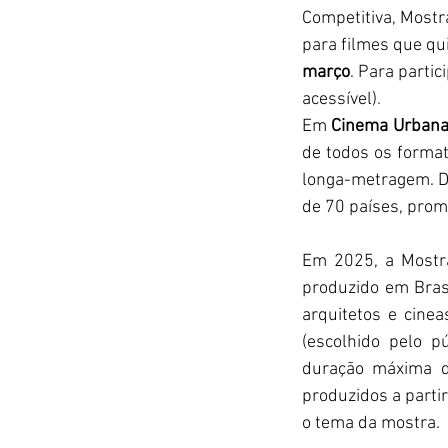
Competitiva, Mostra
para filmes que qu
março
. Para partic
acessível)
.
Em 
Cinema Urbana
de todos os format
longa-metragem. De
de 70 países, prom
Em 2025, a Mostra
produzido em Bras
arquitetos e cine
(escolhido pelo p
duração máxima d
produzidos a parti
o tema da mostra.