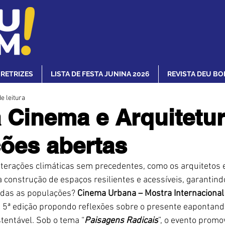
IRETRIZES
LISTA DE FESTA JUNINA 2026
REVISTA DEU BO
e leitura
 Cinema e Arquitetu
ções abertas
terações climáticas sem precedentes, como os arquitetos e
 construção de espaços resilientes e acessíveis, garantin
odas as populações? 
Cinema Urbana – Mostra Internacional
 5ª edição propondo reflexões sobre o presente eapontan
tentável. Sob o tema “
Paisagens Radicais
”, o evento promo