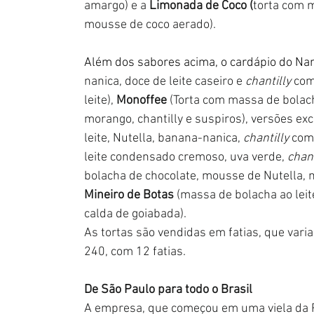
amargo) e a 
Limonada de Coco (
torta com m
mousse de coco aerado).
Além dos sabores acima, o cardápio do Nani
nanica, doce de leite caseiro e 
chantilly
 com
leite), 
Monoffee
 (Torta com massa de bolac
morango, chantilly e suspiros), versões ex
leite, Nutella, banana-nanica, 
chantilly
 com
leite condensado cremoso, uva verde, 
chant
bolacha de chocolate, mousse de Nutella, 
Mineiro de Botas
 (massa de bolacha ao leit
calda de goiabada).
As tortas são vendidas em fatias, que va
240, com 12 fatias.
De São Paulo para todo o Brasil
A empresa, que começou em uma viela da R