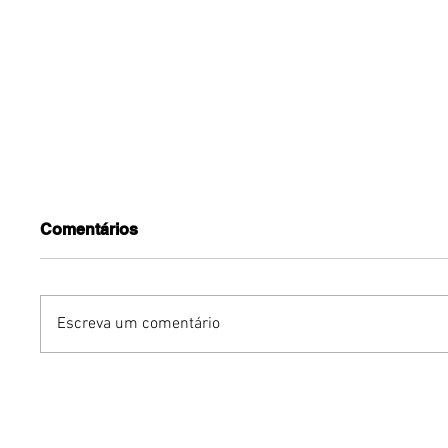
Comentários
Escreva um comentário
YOUNITE grava versão
Gurumê 
própria de "Acorda
lança pr
Pedrinho" em single
ofertas 
exclusivo para o Brasil
comemor