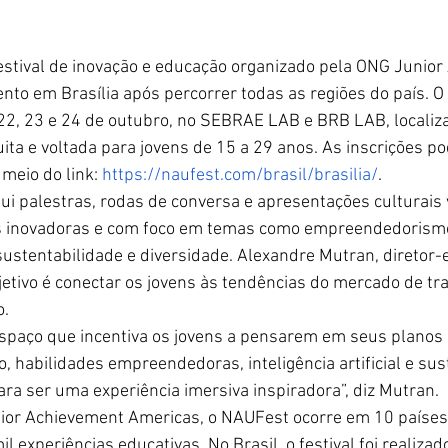
stival de inovação e educação organizado pela ONG Junior 
ento em
 Brasília após percorrer todas as regiões do país. O
 22, 23 e 24 de outubro, no SEBRAE LAB e BRB LAB, localizad
uita e voltada para jovens de 15 a 29 anos. As inscrições po
meio do link: 
https://naufest.com/brasil/brasilia/
.
ui palestras, rodas de conversa e apresentações culturais 
s inovadoras e com foco em temas como empreendedorismo,
sustentabilidade e diversidade. Alexandre Mutran, diretor-
bjetivo é conectar os jovens às tendências do mercado de tr
. 
paço que incentiva os jovens a pensarem em seus planos d
o, habilidades empreendedoras, inteligência artificial e sus
ra ser uma experiência imersiva inspiradora”, diz Mutran. 
nior Achievement Americas, o NAUFest ocorre em 10 países d
l experiências educativas. No Brasil, o festival foi realizad