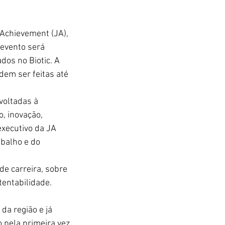
Achievement (JA), 
 evento será 
os no Biotic. A 
dem ser feitas até 
voltadas à 
 inovação, 
executivo da JA 
abalho e do 
e carreira, sobre 
tentabilidade. 
a região e já 
o pela primeira vez 