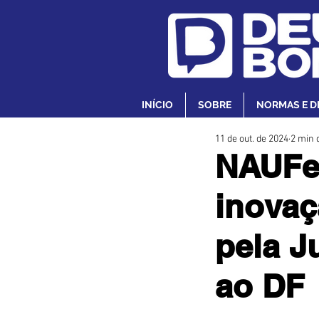
INÍCIO
SOBRE
NORMAS E D
11 de out. de 2024
2 min d
NAUFes
inovaç
pela J
ao DF