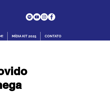
M!
MÍDIA KIT 2025
CONTATO
ovido
hega