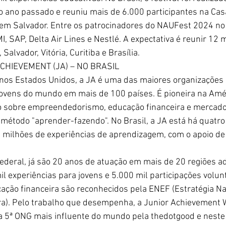
 ano passado e reuniu mais de 6.000 participantes na Cas
em Salvador. Entre os patrocinadores do NAUFest 2024 no 
, SAP, Delta Air Lines e Nestlé. A expectativa é reunir 12 m
Salvador, Vitória, Curitiba e
 Brasília. 
CHIEVEMENT (JA) – NO BRASIL
os Estados Unidos, a JA é uma das maiores organizações s
jovens do mundo em mais de 100 países. É pioneira na Amé
o sobre empreendedorismo, educação financeira e mercado 
 método "aprender-fazendo". No Brasil, a JA está há quatro 
 milhões de experiências de aprendizagem, com o apoio de
ederal, já são 20 anos de atuação em mais de 20 regiões ad
l experiências para jovens e 5.000 mil participações volun
ção financeira são reconhecidos pela ENEF (Estratégia Na
a). Pelo trabalho que desempenha, a Junior Achievement 
 5ª ONG mais influente do mundo pela thedotgood e neste 