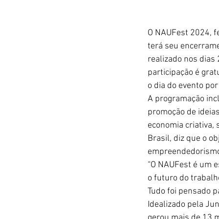
O NAUFest 2024, fe
terá seu encerram
realizado nos dias
participação é grat
o dia do evento por 
A programação incl
promoção de ideia
economia criativa, 
Brasil, diz que o o
empreendedorismo
“O NAUFest é um es
o futuro do trabalh
Tudo foi pensado pa
Idealizado pela Ju
gerou mais de 13 mi