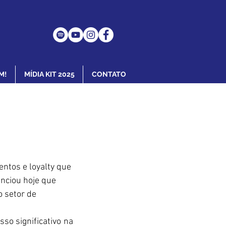
M!
MÍDIA KIT 2025
CONTATO
ntos e loyalty que 
unciou hoje que 
 setor de 
o significativo na 