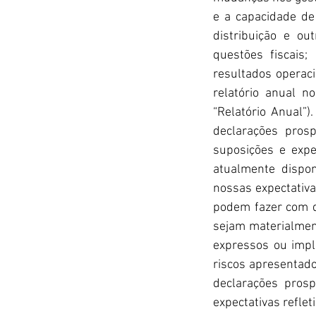
e a capacidade de
distribuição e o
questões fiscais;
resultados operaci
relatório anual 
“Relatório Anual”)
declarações pros
suposições e expe
atualmente dispo
nossas expectativa
podem fazer com q
sejam materialment
expressos ou implí
riscos apresentado
declarações pros
expectativas refle