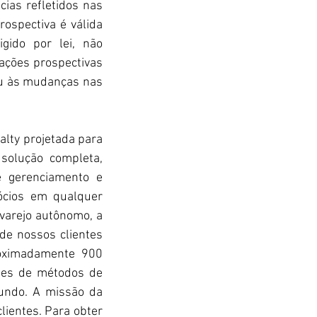
ias refletidos nas 
ospectiva é válida 
gido por lei, não 
ções prospectivas 
ou às mudanças nas 
lty projetada para 
solução completa, 
e gerenciamento e 
ócios em qualquer 
varejo autônomo, a 
e nossos clientes 
roximadamente 900 
ões de métodos de 
ndo. A missão da 
lientes. Para obter 