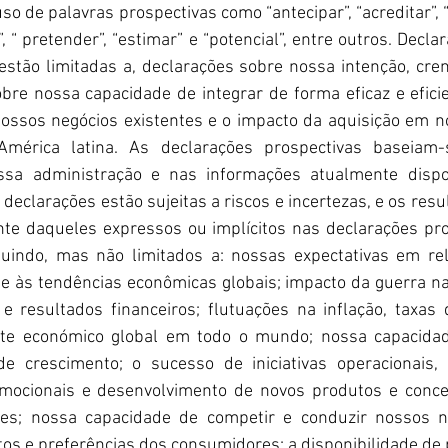
uso de palavras prospectivas como “antecipar”, “acreditar”, “p
r”, “ pretender”, “estimar” e “potencial”, entre outros. Decla
stão limitadas a, declarações sobre nossa intenção, cren
sobre nossa capacidade de integrar de forma eficaz e eficie
ossos negócios existentes e o impacto da aquisição em no
mérica latina. As declarações prospectivas baseiam-
ssa administração e nas informações atualmente dispon
 declarações estão sujeitas a riscos e incertezas, e os res
nte daqueles expressos ou implícitos nas declarações pro
cluindo, mas não limitados a: nossas expectativas em re
e às tendências econômicas globais; impacto da guerra na
 resultados financeiros; flutuações na inflação, taxas 
te económico global em todo o mundo; nossa capacidad
de crescimento; o sucesso de iniciativas operacionais, i
romocionais e desenvolvimento de novos produtos e concei
es; nossa capacidade de competir e conduzir nossos ne
s e preferências dos consumidores; a disponibilidade de p