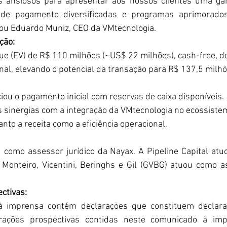
s ansiosos para apresentar aos nossos clientes uma ga
 de pagamento diversificadas e programas aprimorados 
ou Eduardo Muniz, CEO da VMtecnologia.
ção:
ue (EV) de R$ 110 milhões (~US$ 22 milhões), cash-free, d
nal, elevando o potencial da transação para R$ 137,5 milh
iou o pagamento inicial com reservas de caixa disponíveis.
 sinergias com a integração da VMtecnologia no ecossiste
to a receita como a eficiência operacional.
 como assessor jurídico da Nayax. A Pipeline Capital at
l Monteiro, Vicentini, Beringhs e Gil (GVBG) atuou como as
ctivas:
 imprensa contém declarações que constituem declaraç
rações prospectivas contidas neste comunicado à im