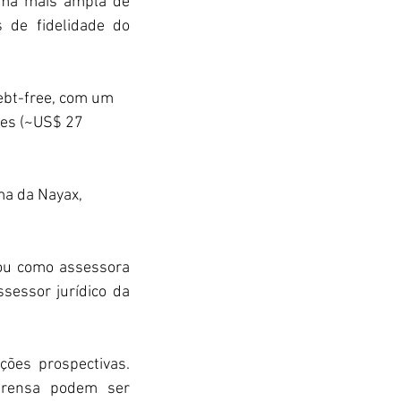
ma mais ampla de 
de fidelidade do 
ebt-free, com um 
ões (~US$ 27 
ma da Nayax, 
uou como assessora 
sessor jurídico da 
ões prospectivas. 
prensa podem ser 