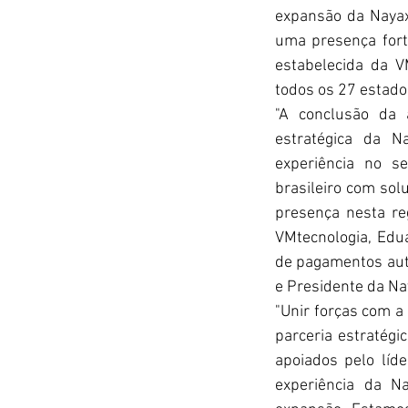
expansão da Nayax
uma presença fort
estabelecida da V
todos os 27 estados
"A conclusão da 
estratégica da N
experiência no s
brasileiro com so
presença nesta re
VMtecnologia, Edu
de pagamentos aut
e Presidente da Na
"Unir forças com 
parceria estratég
apoiados pelo líd
experiência da N