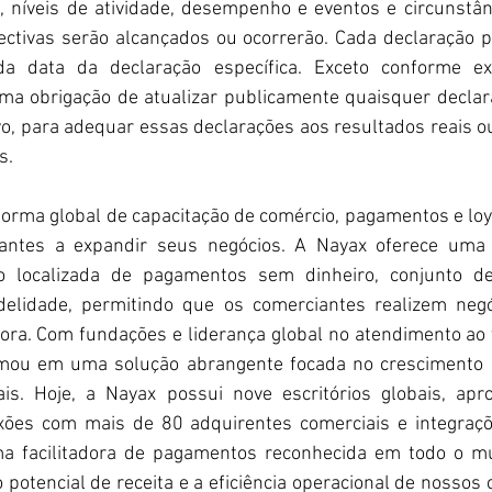
, níveis de atividade, desempenho e eventos e circunstânc
ctivas serão alcançados ou ocorrerão. Cada declaração pr
a data da declaração específica. Exceto conforme exi
 obrigação de atualizar publicamente quaisquer declara
o, para adequar essas declarações aos resultados reais 
s.
orma global de capacitação de comércio, pagamentos e loya
antes a expandir seus negócios. A Nayax oferece uma 
ão localizada de pagamentos sem dinheiro, conjunto d
delidade, permitindo que os comerciantes realizem neg
hora. Com fundações e liderança global no atendimento ao 
mou em uma solução abrangente focada no crescimento d
is. Hoje, a Nayax possui nove escritórios globais, ap
exões com mais de 80 adquirentes comerciais e integraç
a facilitadora de pagamentos reconhecida em todo o mu
potencial de receita e a eficiência operacional de nossos c