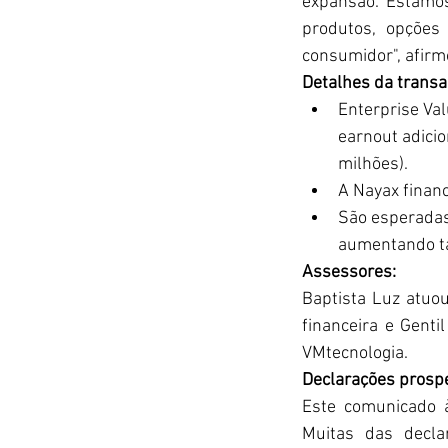
expansão. Estamo
produtos, opções
consumidor", afirm
Detalhes da transa
Enterprise Val
earnout adicio
milhões).
A Nayax financ
São esperadas
aumentando tan
Assessores:
Baptista Luz atuou
financeira e Genti
VMtecnologia.
Declarações prospe
Este comunicado à
Muitas das decla