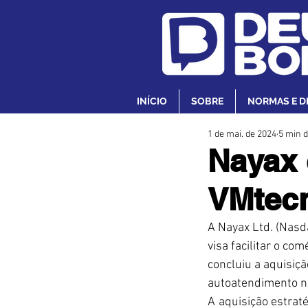
INÍCIO
SOBRE
NORMAS E D
1 de mai. de 2024
5 min d
Nayax 
VMtec
A Nayax Ltd. (Nasd
visa facilitar o co
concluiu a aquisiçã
autoatendimento no
A aquisição estraté