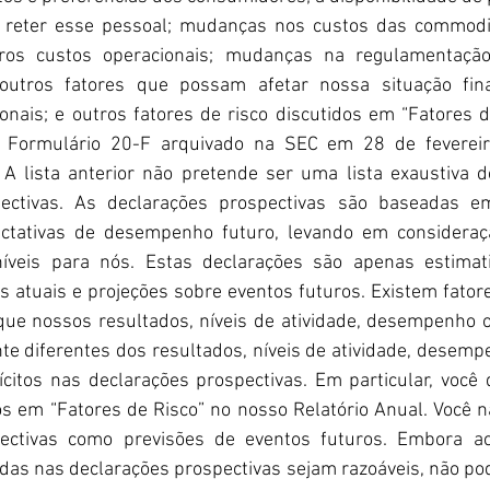
 reter esse pessoal; mudanças nos custos das commodit
utros custos operacionais; mudanças na regulamentação
 outros fatores que possam afetar nossa situação finan
onais; e outros fatores de risco discutidos em “Fatores 
no Formulário 20-F arquivado na SEC em 28 de fevereir
. A lista anterior não pretende ser uma lista exaustiva 
pectivas. As declarações prospectivas são baseadas em
ctativas de desempenho futuro, levando em consideraç
níveis para nós. Estas declarações são apenas estimat
s atuais e projeções sobre eventos futuros. Existem fator
ue nossos resultados, níveis de atividade, desempenho ou
e diferentes dos resultados, níveis de atividade, desemp
citos nas declarações prospectivas. Em particular, você 
s em “Fatores de Risco” no nosso Relatório Anual. Você n
pectivas como previsões de eventos futuros. Embora ac
tidas nas declarações prospectivas sejam razoáveis, não po