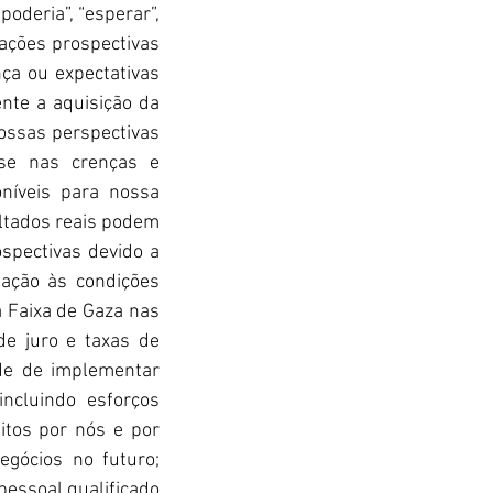
oderia”, “esperar”, 
rações prospectivas 
ça ou expectativas 
nte a aquisição da 
ssas perspectivas 
se nas crenças e 
íveis para nossa 
ultados reais podem 
spectivas devido a 
lação às condições 
 Faixa de Gaza nas 
de juro e taxas de 
e de implementar 
ncluindo esforços 
tos por nós e por 
gócios no futuro; 
essoal qualificado 