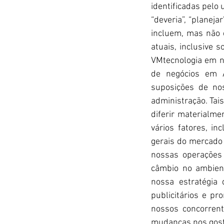
identificadas pelo 
“deveria”, “planeja
incluem, mas não e
atuais, inclusive 
VMtecnologia em n
de negócios em A
suposições de no
administração. Tais
diferir materialme
vários fatores, in
gerais do mercado 
nossas operações e
câmbio no ambien
nossa estratégia 
publicitários e p
nossos concorrent
mudanças nos gosto