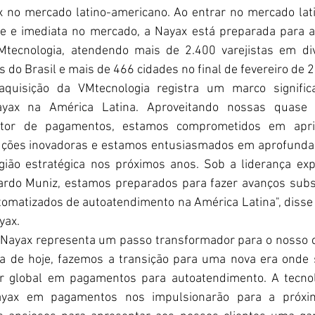
 no mercado latino-americano. Ao entrar no mercado lat
e e imediata no mercado, a Nayax está preparada para al
Mtecnologia, atendendo mais de 2.400 varejistas em di
 do Brasil e mais de 466 cidades no final de fevereiro de 
aquisição da VMtecnologia registra um marco significa
ayax na América Latina. Aproveitando nossas quase
etor de pagamentos, estamos comprometidos em apri
luções inovadoras e estamos entusiasmados em aprofundar
gião estratégica nos próximos anos. Sob a liderança exp
ardo Muniz, estamos preparados para fazer avanços subst
omatizados de autoatendimento na América Latina", disse 
yax.
a Nayax representa um passo transformador para o nosso c
ica de hoje, fazemos a transição para uma nova era onde
er global em pagamentos para autoatendimento. A tecnol
ayax em pagamentos nos impulsionarão para a próxi