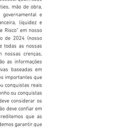
ies, mão de obra, 
 governamental e 
ceira, liquidez e 
de Risco” em nosso 
o de 2024 (nosso 
de todas as nossas 
 nossas crenças, 
ão as informações 
ivas baseadas em 
es importantes que 
 conquistas reais 
enho ou conquistas 
deve considerar os 
ão deve confiar em 
reditemos que as 
demos garantir que 