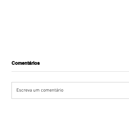
Comentários
Escreva um comentário
Dia dos Pais pode
KINO an
impulsionar delivery e
“FREE K
vendas de restaurantes
com apr
em Brasília
São Paul