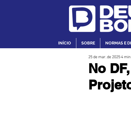
INÍCIO
SOBRE
NORMAS E D
25 de mar. de 2025
4 min
No DF,
Projet