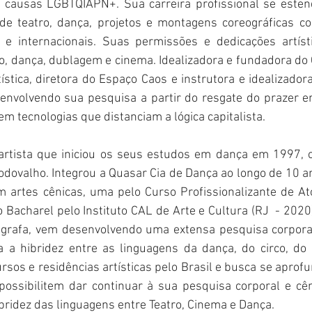
 causas LGBTQIAPN+. Sua carreira profissional se esten
e teatro, dança, projetos e montagens coreográficas co
is e internacionais. Suas permissões e dedicações artíst
o, dança, dublagem e cinema. Idealizadora e fundadora do Co
ística, diretora do Espaço Caos e instrutora e idealizador
envolvendo sua pesquisa a partir do resgate do prazer 
 em tecnologias que distanciam a lógica capitalista.
artista que iniciou os seus estudos em dança em 1997, c
odovalho. Integrou a Quasar Cia de Dança ao longo de 10 ano
 artes cênicas, uma pelo Curso Profissionalizante de Ato
 Bacharel pelo Instituto CAL de Arte e Cultura (RJ  - 2020)
grafa, vem desenvolvendo uma extensa pesquisa corporal
a a hibridez entre as linguagens da dança, do circo, do 
ursos e residências artísticas pelo Brasil e busca se aprof
 possibilitem dar continuar à sua pesquisa corporal e c
ibridez das linguagens entre Teatro, Cinema e Dança.