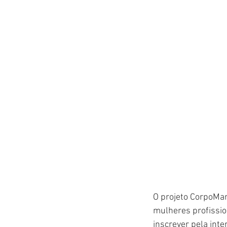
O projeto CorpoMani
mulheres profissio
inscrever pela inte