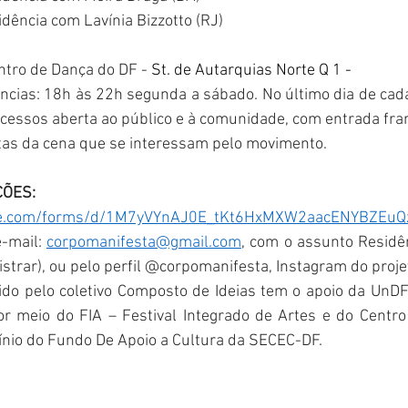
dência com Lavínia Bizzotto (RJ)
ntro de Dança do DF - 
St. de Autarquias Norte Q 1 -
ncias: 18h às 22h segunda a sábado. No último dia de cada
essos aberta ao público e à comunidade, com entrada fra
istas da cena que se interessam pelo movimento.
ÇÕES: 
gle.com/forms/d/1M7yVYnAJ0E_tKt6HxMXW2aacENYBZEuQz
-mail: 
corpomanifesta@gmail.com
, com o assunto Residê
strar), ou pelo perfil @corpomanifesta, Instagram do proje
ido pelo coletivo Composto de Ideias tem o apoio da UnDF
por meio do FIA – Festival Integrado de Artes e do Centr
ínio do Fundo De Apoio a Cultura da SECEC-DF.