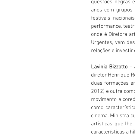
questões negras e
anos com grupos d
festivais naciona
performance, teatr
onde é Diretora art
Urgentes, vem des
relações e investir
Lavinia Bizzotto
 – 
diretor Henrique R
duas formações em
2012) e outra como
movimento e coreó
como característic
cinema. Ministra c
artísticas que lhe
características a h