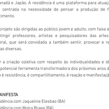
nadá e Japão. A residência é uma plataforma para atuaçã
as, centrada na necessidade de pensar a produção de f
cimento.
rojeto são dirigidas ao público jovem e adulto, com faixa et
tingir professores, artistas e pesquisadores das artes
al, que será convidada a também sentir, provocar e ref
as diversas.
r a criação coletiva com respeito às individualidades e i
 potencial ferramenta transformadora dos próximos anos de
a é resistência, é compartilhamento, é reação e manifestaçã
ANIFESTA
idência com Jaqueline Elesbao (BA)
idência com Moira Braga (BA)