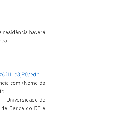
 residência haverá 
nca.
62llLe3jP0/edit
ncia com (Nome da 
to.
 – Universidade do 
o de Dança do DF e 