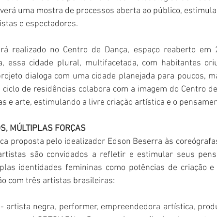
averá uma mostra de processos aberta ao público, estimu
tistas e espectadores.
rá realizado no Centro de Dança, espaço reaberto em 
a, essa cidade plural, multifacetada, com habitantes or
projeto dialoga com uma cidade planejada para poucos, m
O ciclo de residências colabora com a imagem do Centro 
as e arte, estimulando a livre criação artística e o pensament
S, MÚLTIPLAS FORÇAS
ca proposta pelo idealizador Edson Beserra às coreógrafas
rtistas são convidados a refletir e estimular seus pens
iplas identidades femininas como potências de criação e 
o com três artistas brasileiras:
 - artista negra, performer, empreendedora artística, produ