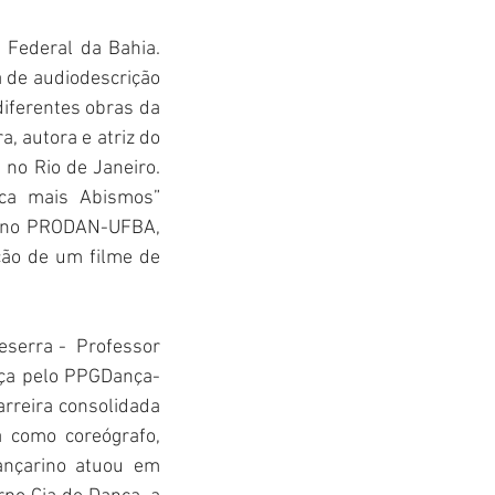
Federal da Bahia. 
a de audiodescrição 
iferentes obras da 
 autora e atriz do 
no Rio de Janeiro. 
a mais Abismos” 
o no PRODAN-UFBA, 
ão de um filme de 
serra -  Professor 
nça pelo PPGDança-
reira consolidada 
 como coreógrafo, 
ançarino atuou em 