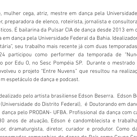
, mulher cega, atriz, mestre em dança pela Universidade 
r, preparadora de elenco, roteirista, jornalista e consultor
ticos. É bailarina da Pulsar CIA de dança desde 2013 em d
 em dança pela Universidade Federal da Bahia. Idealizadora,
tária”, seu trabalho mais recente já com duas temporadas 
4 participou como performer da temporada de “Nunc
gido por Edu O, no Sesc Pompéia SP.  Durante o mestrad
volveu o projeto “Entre Nuvens” que resultou na realizaç
m espetáculo de dança e podcast.
dealizado pelo artista brasiliense Edson Beserra.  Edson Be
(Universidade do Distrito Federal),  é Doutorando em da
dança pelo PRODAN- UFBA. Profissional da dança com car
0 anos de atuação, Edson é candomblecista e trabalha
ssor, dramaturgista, diretor, curador e produtor. Como d