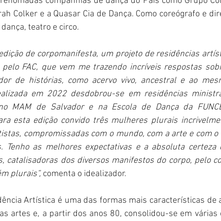
renomadas companhias de dança do País como Grupo Corp
ah Colker e a Quasar Cia de Dança. Como coreógrafo e dire
dança, teatro e circo.
edição de corpomanifesta, um projeto de residências artísti
pelo FAC, que vem me trazendo incríveis respostas sobr
or de histórias, como acervo vivo, ancestral e ao mes
ealizada em 2022 desdobrou-se em residências ministr
no MAM de Salvador e na Escola de Dança da FUNCEB
ara esta edição convido três mulheres plurais incrivelm
tistas, compromissadas com o mundo, com a arte e com o 
. Tenho as melhores expectativas e a absoluta certeza 
s, catalisadoras dos diversos manifestos do corpo, pelo co
m plurais”, 
comenta o idealizador.
ência Artística é uma das formas mais características de a
s artes e, a partir dos anos 80, consolidou-se em várias 