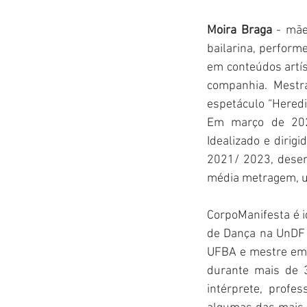
Moira Braga
 - mãe
bailarina, performe
em conteúdos artís
companhia.  Mestra
espetáculo “Heredi
Em março de 202
Idealizado e diri
2021/ 2023, desen
média metragem, u
CorpoManifesta é i
de Dança na UnDF 
UFBA e mestre em 
durante mais de 3
intérprete, profe