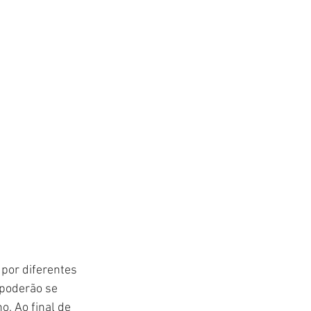
 por diferentes 
 poderão se 
o. Ao final de 