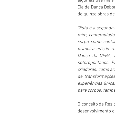
algumas das mais 
Cia de Dança Debor
de quinze obras de 
“Esta é a segunda 
mim, contemplado 
corpo como contad
primeira edição r
Dança da UFBA, 
soteropolitanos. P
criadoras, como ar
de transformações
experiências única
para corpos, també
O conceito de Resid
desenvolvimento da