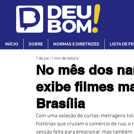
INÍCIO
SOBRE
NORMAS E DIRETRIZES
LISTA DE F
1 de jun.
1 min de leitura
No mês dos na
exibe filmes m
Brasília
Com uma seleção de curtas-metragens tota
histórias que cruzam o comércio de rua, o m
sessão feita para emocionar, mas também par