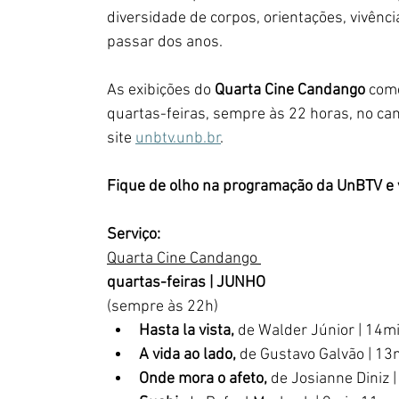
diversidade de corpos, orientações, vivênc
passar dos anos.
As exibições do 
Quarta Cine Candango 
come
quartas-feiras, sempre às 22 horas, no can
site 
unbtv.unb.br
. 
Fique de olho na programação da UnBTV e 
Serviço:  
Quarta Cine Candango 
quartas-feiras | JUNHO
(sempre às 22h)
Hasta la vista, 
de
Walder Júnior
| 14m
A vida ao lado, 
de Gustavo Galvão | 13
Onde mora o afeto, 
de Josianne Diniz 