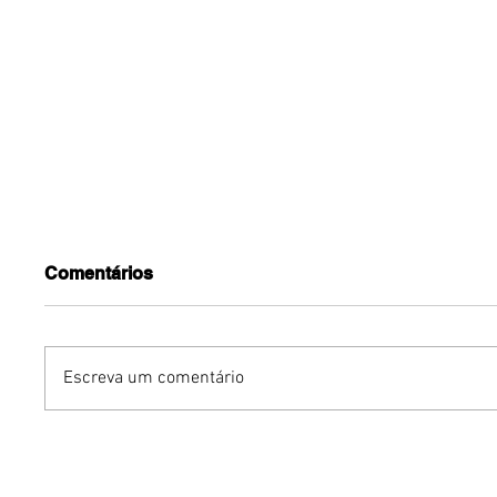
Comentários
Escreva um comentário
Dia dos Pais pode
KINO an
impulsionar delivery e
“FREE K
vendas de restaurantes
com apr