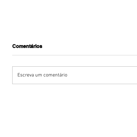
Comentários
Escreva um comentário
O fim do currículo
Inteligên
tradicional? Como a IA
amplia e
está mudando o que as
substitu
empresas buscam nos
relações
profissionais