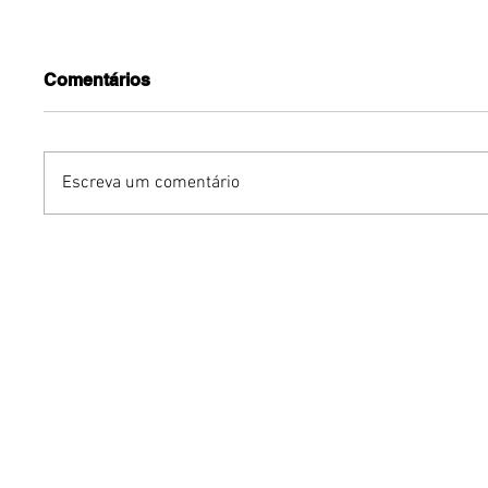
Comentários
Escreva um comentário
Conexões Camerísticas
Michel T
recebe o flautista Thales
novo sh
Souza Silva em concerto
gratuito na Vila Planalto