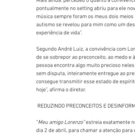
Mais ainda: percebeu o quanto a convivênc
pontualmente no setting abriu
 para ele no
música sempre foram os meus dois meios d
autismo se revelou para mim como um desa
experiência de vida”.
Segundo André Luiz, a convivência com Lore
de se sobrepor ao preconceito, ao medo e à
pessoa encontra 
algo muito precioso neles
sem disputa, inteiramente entregue ao 
pre
consegue transmitir esse estado de espíri
hoje”, afirma o diretor.
 REDUZINDO PRECONCEITOS E DESINFOR
“
Meu amigo Lorenzo”
 estreia exatamente n
dia 2 de abril, para chamar a atenção para 