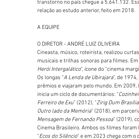
transtorno no país chegue a 5.641.132. 
relação ao estudo anterior, feito em 2018.
A EQUIPE
O DIRETOR - ANDRÉ LUIZ OLIVEIRA
Cineasta, músico, roteirista, realizou cur
musicais e trilhas sonoras para filmes. Em 
Herói Intergalático
”, ícone do "cinema margi
Os longas “
A Lenda de Ubirajara
”, de 1974, 
prêmios e viajaram pelo mundo. Em 2009, l
inicia um ciclo de documentários: “
Cozinhei
Ferreiro de Exu
” (2012), “
Zirig Dum 
Brasíli
Outro lado da Memória
” (2018), em parceri
Mensagem de Fernando Pessoa
” (2019), c
Cinema Brasileiro. Ambos os filmes foram l
“
Ecos do Silêncio
” e em 2023 chega com o 