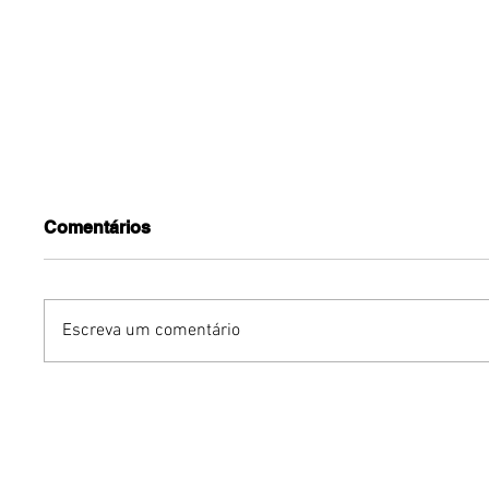
Comentários
Escreva um comentário
Dia dos Pais pode
KINO an
impulsionar delivery e
“FREE K
vendas de restaurantes
com apr
em Brasília
São Paul
Brasília