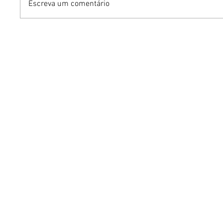
Escreva um comentário
O fim do currículo
Inteligên
tradicional? Como a IA
amplia e
está mudando o que as
substitu
empresas buscam nos
relações
profissionais