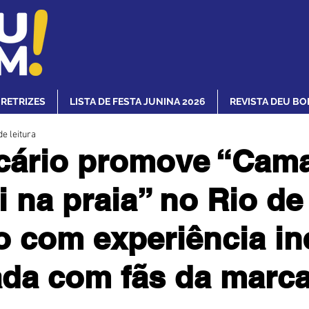
IRETRIZES
LISTA DE FESTA JUNINA 2026
REVISTA DEU BO
de leitura
cário promove “Cam
i na praia” no Rio de
o com experiência in
ada com fãs da marc