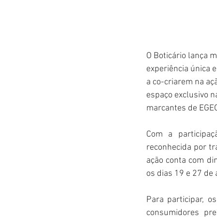
O Boticário lança m
experiência única e
a co-criarem na aç
espaço exclusivo na
marcantes de EGEO
Com a participaç
reconhecida por tra
ação conta com din
os dias 19 e 27 de a
Para participar, 
consumidores prec