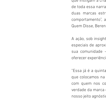
que instigam a cri
de toda essa narra
duas marcas estr
comportamento”, af
Quem Disse, Bereni
A ação, sob insight
especiais de apro
sua comunidade -
oferecer experiênc
"Essa já é a quint
que colocamos na 
com quem nos con
verdade da marca c
nosso jeito agnósti