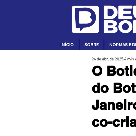
INÍCIO
SOBRE
NORMAS E D
24 de abr. de 2025
4 min 
O Boti
do Bot
Janeir
co-cri