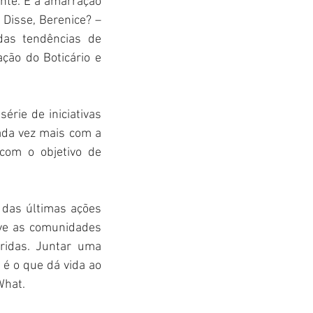
nte. E a amarração 
Disse, Berenice? – 
as tendências de 
ção do Boticário e 
érie de iniciativas 
da vez mais com a 
om o objetivo de 
 das últimas ações 
ve as comunidades 
idas. Juntar uma 
é o que dá vida ao 
What.