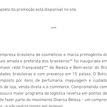
leto da promoção está disponível no site.
****
empresa brasileira de cosméticos e marca primogênita do 
is amada e preferida dos brasileiros**  foi inaugurada em
 maior rede franqueada*** de Beleza e Bem-estar do Bra
dades brasileiras e com presença em 15 países. O Botic
omposto por itens de perfumaria, maquiagem e cuidado
is de loja, venda direta e e-commerce. Comprometida com
ossui o maior programa de logística reversa em pontos de c
 de fazer parte do movimento Diversa Beleza - um compro
s - e não realiza testes em animais.    