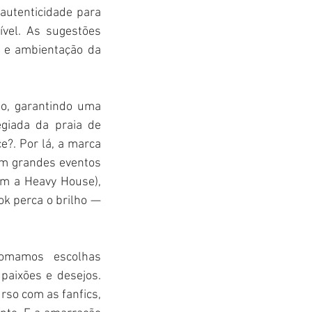
utenticidade para 
vel. As sugestões 
 e ambientação da 
to, garantindo uma 
giada da praia de 
. Por lá, a marca 
m grandes eventos 
m a Heavy House), 
 perca o brilho — 
omamos escolhas 
aixões e desejos. 
so com as fanfics, 