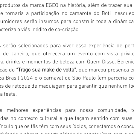
rodutos da marca EGEO na história, além de trazer sua a
e tornaria a participação no camarote do Boti inesquecí
sumidores serão insumos para construir toda a dinâmica
cteriza o viés inédito de co-criação.
s serão selecionados para viver essa experiência de per
 de Janeiro, que oferecerá um evento com vista privile
a, drinks e momentos de beleza com Quem Disse, Berenice?
ição do
 “Trago sua make de volta”
, que marcou presença e
za Brasil 2024 e o carnaval de São Paulo (em parceria co
es de retoque de maquiagem para garantir que nenhum look
a festa.
as melhores experiências para nossa comunidade, t
adas no contexto cultural e que façam sentido com suas p
ínculo que os fãs têm com seus ídolos, conectamos o concur