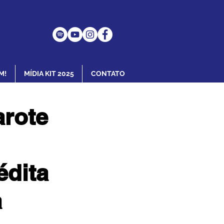
M!
MÍDIA KIT 2025
CONTATO
arote
édita
a