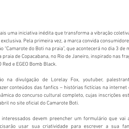
ais uma iniciativa inédita que transforma a vibração coleti
 exclusiva. Pela primeira vez, a marca convida consumidores
ão “Camarote do Boti na praia”, que acontecerá no dia 3 de
 praia de Copacabana, no Rio de Janeiro, inspirado nas fra
 Red e EGEO Bomb Black.
ão na divulgação de Lorelay Fox, youtuber, palestrant
zer conteúdos das fanfics – histórias fictícias na internet c
âmica do concurso cultural completo, cujas inscrições est
bril no site oficial do Camarote Boti.
os interessados devem preencher um formulário que vai a
isarão usar sua criatividade para escrever a sua fanf