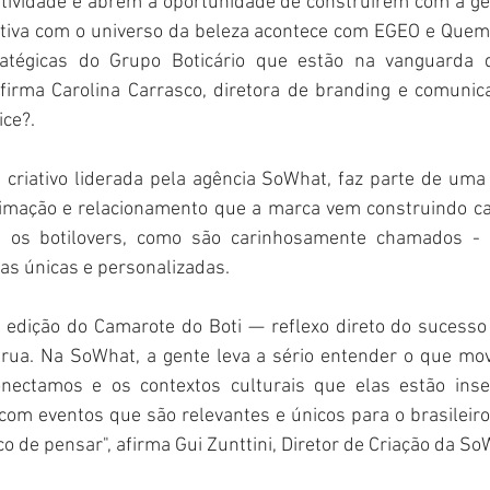
atividade e abrem a oportunidade de construírem com a ge
tiva com o universo da beleza acontece com EGEO e Quem 
atégicas do Grupo Boticário que estão na vanguarda d
irma Carolina Carrasco, diretora de branding e comunica
ce?.
 criativo liderada pela agência SoWhat, faz parte de uma s
ximação e relacionamento que a marca vem construindo ca
 os botilovers, como são carinhosamente chamados - c
ias únicas e personalizadas.
a edição do Camarote do Boti — reflexo direto do sucesso
rua. Na SoWhat, a gente leva a sério entender o que mo
ectamos e os contextos culturais que elas estão inser
om eventos que são relevantes e únicos para o brasileiro 
co de pensar", afirma Gui Zunttini, Diretor de Criação da So